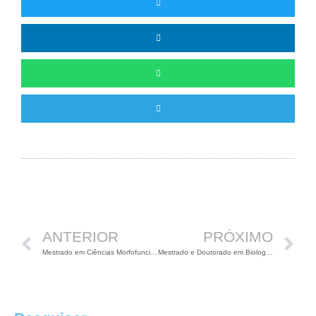
Anterior
P
ANTERIOR
PRÓXIMO
Mestrado em Ciências Morfofuncionais na UFSJ
Mestrado e Doutorado em Biologia Vegetal na UFMG