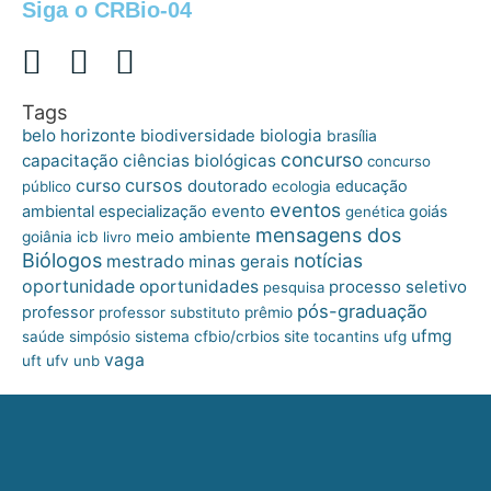
Siga o CRBio-04
Tags
belo horizonte
biologia
biodiversidade
brasília
concurso
capacitação
ciências biológicas
concurso
cursos
curso
doutorado
educação
público
ecologia
eventos
ambiental
especialização
evento
goiás
genética
mensagens dos
meio ambiente
goiânia
icb
livro
Biólogos
notícias
mestrado
minas gerais
oportunidade
oportunidades
processo seletivo
pesquisa
pós-graduação
professor
professor substituto
prêmio
ufmg
site
saúde
simpósio
sistema cfbio/crbios
tocantins
ufg
vaga
uft
ufv
unb