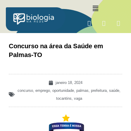
Ir
Menu
para
o
F
I
Y
conteúdo
a
n
o
c
s
u
e
t
t
Concurso na área da Saúde em
b
a
u
Palmas-TO
o
g
b
o
r
e
k
a
m
janeiro 18, 2024
concurso
,
emprego
,
oportunidade
,
palmas
,
prefeitura
,
saúde
,
tocantins
,
vaga