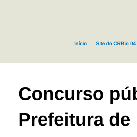
Ir
para
o
conteúdo
Início
Site do CRBio-04
Concurso púb
Prefeitura d