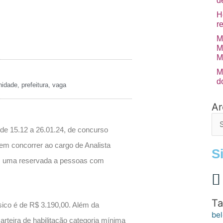
d
H
r
M
M
M
M
d
nidade
,
prefeitura
,
vaga
Ar
Arq
de
po
 de 15.12 a 26.01.24, de concurso
em concorrer ao cargo de Analista
S
a, uma reservada a pessoas com
Ta
sico é de R$ 3.190,00. Além da
bel
arteira de habilitação categoria mínima