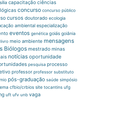
capacitação
ciências
ília
concurso
lógicas
concurso público
cursos
rso
doutorado
ecologia
cação ambiental
especialização
eventos
ento
goiás
genética
goiânia
mensagens
meio ambiente
livro
s Biólogos
mestrado
minas
notícias
oportunidade
ais
ortunidades
processo
pesquisa
etivo
professor
professor substituto
pós-graduação
mio
saúde
simpósio
site
tema cfbio/crbios
tocantins
ufg
mg
vaga
uft
ufv
unb