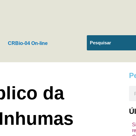
CRBio-04 On-line
P
lico da
Pes
Ú
e Inhumas
S
r