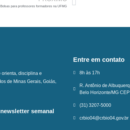
Bolsas para professores formadores na UFMG
Entre em contato
8h às 17h
rienta, disciplina e
ados de Minas Gerais, Goiás,
R. Antônio de Albuquerq
Belo Horizonte/MG CEP:
(31) 3207-5000
a newsletter semanal
crbio04@crbio04.gov.br