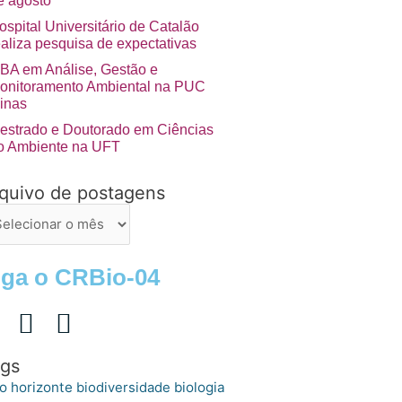
e agosto
ospital Universitário de Catalão
ealiza pesquisa de expectativas
BA em Análise, Gestão e
onitoramento Ambiental na PUC
inas
estrado e Doutorado em Ciências
o Ambiente na UFT
quivo de postagens
uivo
stagens
iga o CRBio-04
gs
o horizonte
biologia
biodiversidade