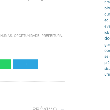
bras
bio
cu
edu
ev
icb
NHUMAS
,
OPORTUNIDADE
,
PREFEITURA
,
do
ger
op
sel
prê
sis
uf
Próximo
PRÓXIMO