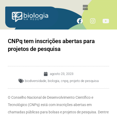
Ir
Menu
para
o
F
I
Y
conteúdo
a
n
o
c
s
u
e
t
t
CNPq tem inscrições abertas para
b
a
u
projetos de pesquisa
o
g
b
o
r
e
k
a
m
agosto 23, 2023
biodiversidade
,
biologia
,
cnpq
,
projeto de pesquisa
O Conselho Nacional de Desenvolvimento Científico e
Tecnológico (CNPq) está com inscrições abertas em
chamadas públicas para bolsas e projetos de pesquisa. Dentre