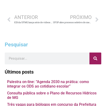
Anterior
P
ANTERIOR
PRÓXIMO
ICB da UFMG lança série de vídeos em seu Instagram
UFOP abre processo seletivo de mestrado e doutorado em Saúde e Nutrição
Pesquisar
Pesquisar
Últimos posts
Palestra on-line: “Agenda 2030 na prática: como
integrar os ODS ao cotidiano escolar”
Consulta pública sobre o Plano de Recursos Hídricos
de MG
Três vagas para biólogos em concurso da Prefeitura