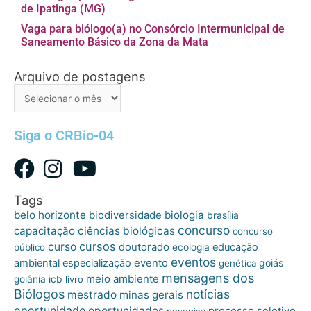
de Ipatinga (MG)
Vaga para biólogo(a) no Consórcio Intermunicipal de
Saneamento Básico da Zona da Mata
Arquivo de postagens
Arquivo
de
postagens
Siga o CRBio-04
Tags
belo horizonte
biologia
biodiversidade
brasília
concurso
capacitação
ciências biológicas
concurso
cursos
curso
doutorado
educação
público
ecologia
eventos
ambiental
especialização
evento
goiás
genética
mensagens dos
meio ambiente
goiânia
icb
livro
Biólogos
notícias
mestrado
minas gerais
oportunidade
oportunidades
processo seletivo
pesquisa