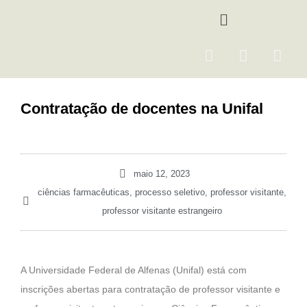
Ir
Menu
para
o
F
I
Y
conteúdo
a
n
o
c
s
u
e
t
t
Contratação de docentes na Unifal
b
a
u
o
g
b
o
r
e
k
a
maio 12, 2023
m
ciências farmacêuticas
,
processo seletivo
,
professor visitante
,
professor visitante estrangeiro
A Universidade Federal de Alfenas (Unifal) está com
inscrições abertas para contratação de professor visitante e