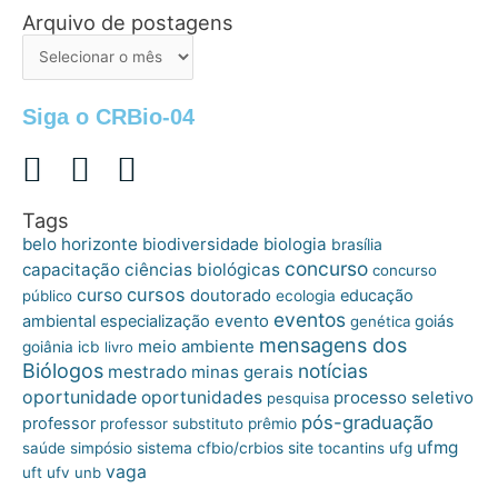
Arquivo de postagens
Arquivo
de
postagens
Siga o CRBio-04
Tags
belo horizonte
biologia
biodiversidade
brasília
concurso
capacitação
ciências biológicas
concurso
cursos
curso
doutorado
educação
público
ecologia
eventos
ambiental
especialização
evento
goiás
genética
mensagens dos
meio ambiente
goiânia
icb
livro
Biólogos
notícias
mestrado
minas gerais
oportunidade
oportunidades
processo seletivo
pesquisa
pós-graduação
professor
professor substituto
prêmio
ufmg
site
saúde
simpósio
sistema cfbio/crbios
tocantins
ufg
vaga
uft
ufv
unb