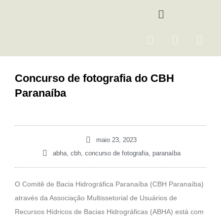
Ir
Menu
para
o
F
I
Y
conteúdo
a
n
o
c
s
u
e
t
t
Concurso de fotografia do CBH
b
a
u
Paranaíba
o
g
b
o
r
e
k
a
m
maio 23, 2023
abha
,
cbh
,
concurso de fotografia
,
paranaíba
O Comitê de Bacia Hidrográfica Paranaíba (CBH Paranaíba)
através da Associação Multissetorial de Usuários de
Recursos Hídricos de Bacias Hidrográficas (ABHA) está com