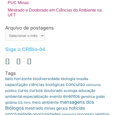
PUC Minas
Mestrado e Doutorado em Ciências do Ambiente na
UFT
Arquivo de postagens
Arquivo
de
postagens
Siga o CRBio-04
Tags
belo horizonte
biologia
biodiversidade
brasília
concurso
capacitação
ciências biológicas
concurso
cursos
curso
doutorado
educação
público
ecologia
eventos
ambiental
especialização
evento
goiás
genética
mensagens dos
meio ambiente
goiânia
icb
livro
Biólogos
notícias
mestrado
minas gerais
oportunidade
oportunidades
processo seletivo
pesquisa