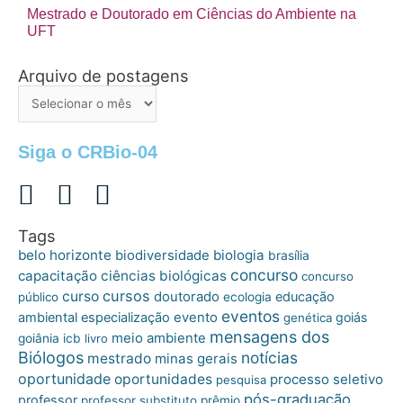
Mestrado e Doutorado em Ciências do Ambiente na
UFT
Arquivo de postagens
Arquivo
de
postagens
Siga o CRBio-04
Tags
belo horizonte
biologia
biodiversidade
brasília
concurso
capacitação
ciências biológicas
concurso
cursos
curso
doutorado
educação
público
ecologia
eventos
ambiental
especialização
evento
goiás
genética
mensagens dos
meio ambiente
goiânia
icb
livro
Biólogos
notícias
mestrado
minas gerais
oportunidade
oportunidades
processo seletivo
pesquisa
pós-graduação
professor
professor substituto
prêmio