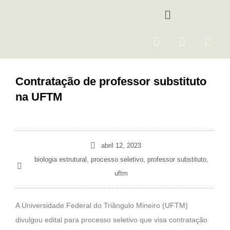
Ir
Menu
para
o
F
I
Y
conteúdo
a
n
o
c
s
u
e
t
t
Contratação de professor substituto
b
a
u
na UFTM
o
g
b
o
r
e
k
a
m
abril 12, 2023
biologia estrutural
,
processo seletivo
,
professor substituto
,
uftm
A Universidade Federal do Triângulo Mineiro (UFTM)
divulgou edital para processo seletivo que visa contratação