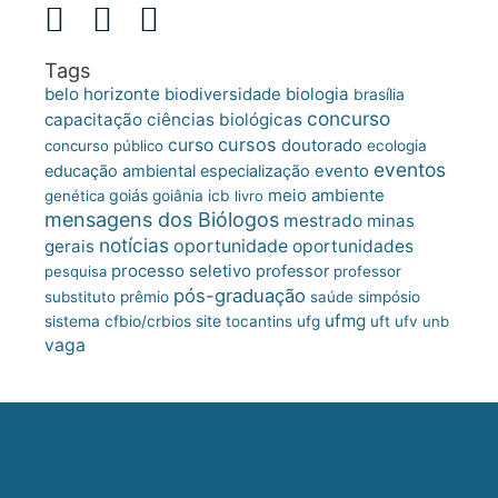
Tags
belo horizonte
biologia
biodiversidade
brasília
concurso
capacitação
ciências biológicas
cursos
curso
doutorado
concurso público
ecologia
eventos
educação ambiental
especialização
evento
meio ambiente
goiás
genética
goiânia
icb
livro
mensagens dos Biólogos
mestrado
minas
notícias
oportunidade
gerais
oportunidades
processo seletivo
professor
pesquisa
professor
pós-graduação
substituto
prêmio
saúde
simpósio
ufmg
site
sistema cfbio/crbios
tocantins
ufg
uft
ufv
unb
vaga