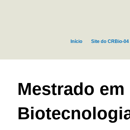
Ir
para
o
conteúdo
Início
Site do CRBio-04
Mestrado em
Biotecnologi