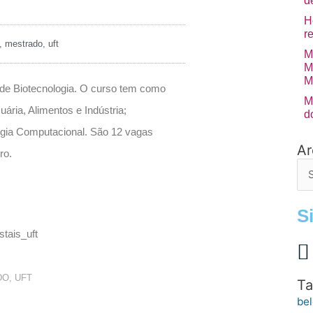
d
H
r
,
mestrado
,
uft
M
M
M
 de Biotecnologia. O curso tem como
M
ria, Alimentos e Indústria;
d
ogia Computacional. São 12 vagas
Ar
Arq
ro.
de
po
S
DO
,
UFT
Ta
bel