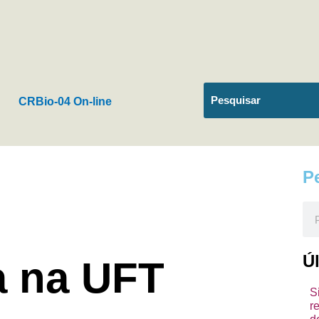
CRBio-04 On-line
P
Pes
Ú
a na UFT
S
r