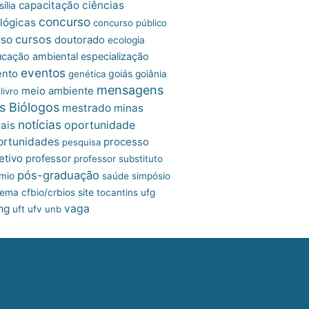
capacitação
ciências
ília
concurso
lógicas
concurso público
cursos
rso
doutorado
ecologia
cação ambiental
especialização
eventos
ento
goiás
genética
goiânia
mensagens
meio ambiente
livro
s Biólogos
mestrado
minas
notícias
oportunidade
ais
ortunidades
processo
pesquisa
etivo
professor
professor substituto
pós-graduação
mio
saúde
simpósio
site
tema cfbio/crbios
tocantins
ufg
mg
vaga
uft
ufv
unb