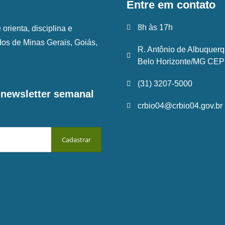
Entre em contato
8h às 17h
rienta, disciplina e
ados de Minas Gerais, Goiás,
R. Antônio de Albuquerq
Belo Horizonte/MG CEP:
(31) 3207-5000
a newsletter semanal
crbio04@crbio04.gov.br