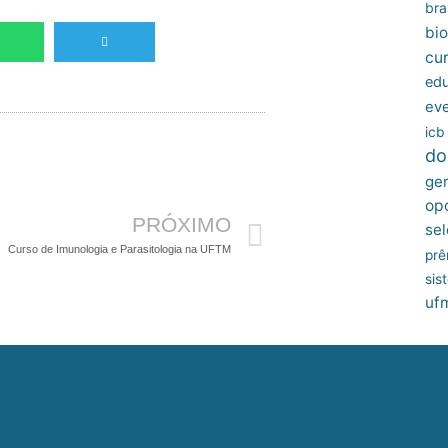
bras
bio
cu
edu
ev
icb
do
Próximo
ger
op
PRÓXIMO
sel
Curso de Imunologia e Parasitologia na UFTM
prê
sis
uf