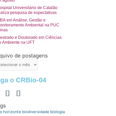
e agosto
ospital Universitário de Catalão
ealiza pesquisa de expectativas
BA em Análise, Gestão e
onitoramento Ambiental na PUC
inas
estrado e Doutorado em Ciências
o Ambiente na UFT
quivo de postagens
uivo
stagens
iga o CRBio-04
gs
o horizonte
biologia
biodiversidade