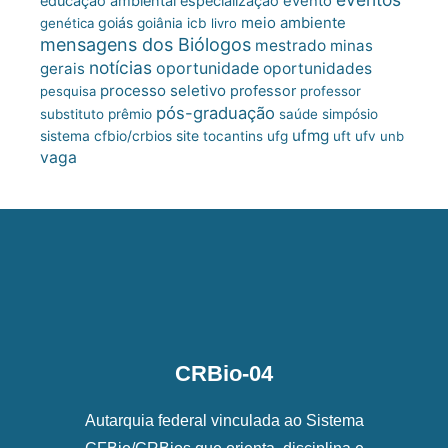
educação ambiental
especialização
evento
meio ambiente
goiás
genética
goiânia
icb
livro
mensagens dos Biólogos
mestrado
minas
notícias
oportunidade
gerais
oportunidades
processo seletivo
professor
pesquisa
professor
pós-graduação
substituto
prêmio
saúde
simpósio
ufmg
site
sistema cfbio/crbios
tocantins
ufg
uft
ufv
unb
vaga
CRBio-04
Autarquia federal vinculada ao Sistema