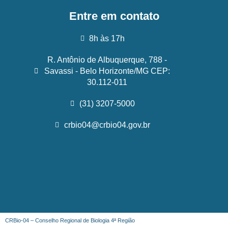
Entre em contato
8h às 17h
R. Antônio de Albuquerque, 788 -
Savassi - Belo Horizonte/MG CEP:
30.112-011
(31) 3207-5000
crbio04@crbio04.gov.br
CRBio-04 – Conselho Regional de Biologia 4ª Região