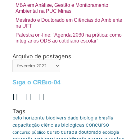
MBA em Análise, Gestão e Monitoramento
Ambiental na PUC Minas
Mestrado e Doutorado em Ciências do Ambiente
na UFT
Palestra on-line: “Agenda 2030 na prática: como
integrar os ODS ao cotidiano escolar”
Arquivo de postagens
Arquivo
de
postagens
Siga o CRBio-04
Tags
belo horizonte
biologia
biodiversidade
brasília
concurso
capacitação
ciências biológicas
cursos
curso
doutorado
concurso público
ecologia
eventos