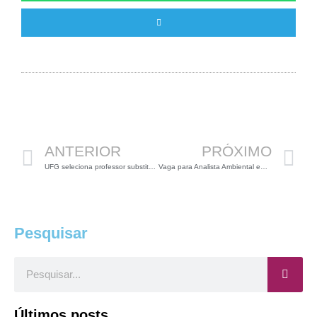
Anterior
P
ANTERIOR
PRÓXIMO
UFG seleciona professor substituto de Biologia
Vaga para Analista Ambiental em Belo Horizonte
Pesquisar
Pesquisar
Últimos posts