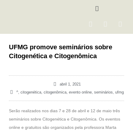
Ir
Menu
para
o
F
I
Y
conteúdo
a
n
o
c
s
u
e
t
t
UFMG promove seminários sobre
b
a
u
Citogenética e Citogenômica
o
g
b
o
r
e
k
a
m
abril 1, 2021
^
,
citogenética
,
citogenômica
,
evento online
,
seminários
,
ufmg
Serão realizados nos dias 7 e 28 de abril e 12 de maio três
seminários sobre Citogenética e Citogenômica. Os eventos
online e gratuitos são organizados pela professora Marta