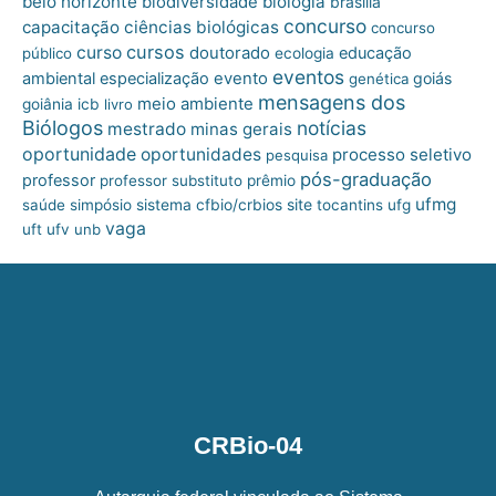
belo horizonte
biologia
biodiversidade
brasília
concurso
capacitação
ciências biológicas
concurso
cursos
curso
doutorado
educação
público
ecologia
eventos
ambiental
especialização
evento
goiás
genética
mensagens dos
meio ambiente
goiânia
icb
livro
Biólogos
notícias
mestrado
minas gerais
oportunidade
oportunidades
processo seletivo
pesquisa
pós-graduação
professor
professor substituto
prêmio
ufmg
site
saúde
simpósio
sistema cfbio/crbios
tocantins
ufg
vaga
uft
ufv
unb
CRBio-04