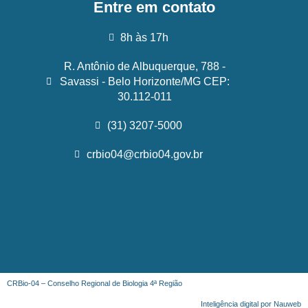
Entre em contato
8h às 17h
R. Antônio de Albuquerque, 788 -
Savassi - Belo Horizonte/MG CEP:
30.112-011
(31) 3207-5000
crbio04@crbio04.gov.br
CRBio-04 – Conselho Regional de Biologia 4ª Região
Inteligência digital por Nauweb