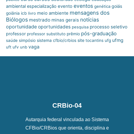
eventos
ambiental
especialização
evento
goiás
genética
mensagens dos
meio ambiente
goiânia
icb
livro
Biólogos
notícias
mestrado
minas gerais
oportunidade
oportunidades
processo seletivo
pesquisa
pós-graduação
professor
professor substituto
prêmio
ufmg
site
saúde
simpósio
sistema cfbio/crbios
tocantins
ufg
vaga
uft
ufv
unb
CRBio-04
Autarquia federal vinculada ao Sistema
CFBio/CRBios que orienta, disciplina e