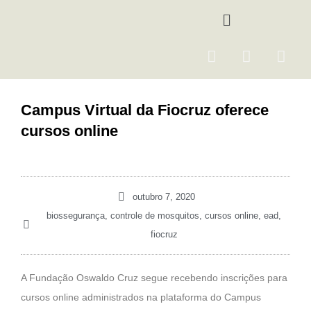
Ir
Menu
para
o
F
I
Y
conteúdo
a
n
o
c
s
u
e
t
t
Campus Virtual da Fiocruz oferece
b
a
u
cursos online
o
g
b
o
r
e
k
a
m
outubro 7, 2020
biossegurança
,
controle de mosquitos
,
cursos online
,
ead
,
fiocruz
A Fundação Oswaldo Cruz segue recebendo inscrições para
cursos online administrados na plataforma do Campus