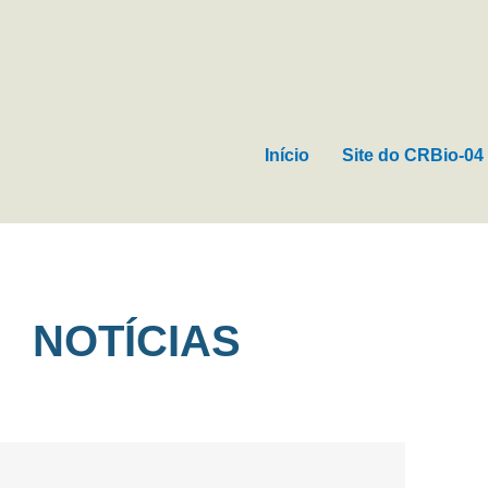
Ir
para
o
conteúdo
Início
Site do CRBio-04
NOTÍCIAS