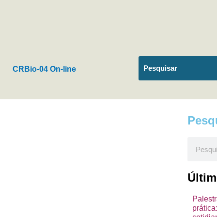
CRBio-04 On-line
Pesq
Pesquis
Últi
Palest
prátic