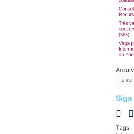
cotidia
Consul
Recurs
Três v
concurs
(MG)
Vaga p
Interm
da Zon
Arqui
Arquivo
de
postage
Siga
Tags