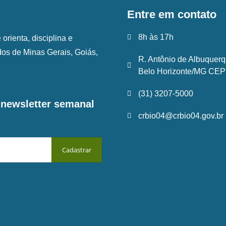
Entre em contato
8h às 17h
rienta, disciplina e
ados de Minas Gerais, Goiás,
R. Antônio de Albuquerq
Belo Horizonte/MG CEP:
(31) 3207-5000
a newsletter semanal
crbio04@crbio04.gov.br