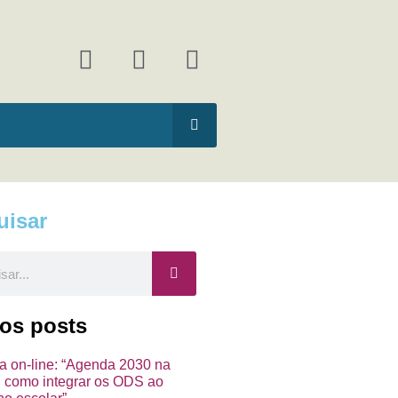
F
I
Y
a
n
o
c
s
u
e
t
t
b
a
u
o
g
b
o
r
e
k
a
uisar
m
ar
mos posts
ra on-line: “Agenda 2030 na
a: como integrar os ODS ao