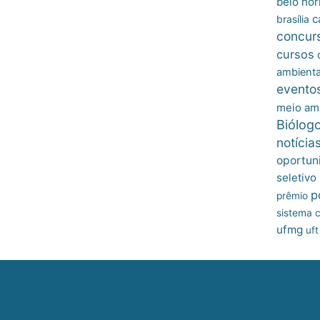
belo hor
c
brasília
concur
cursos
ambienta
evento
meio am
Biólog
notícia
oportun
seletivo
p
prêmio
sistema c
ufmg
uft