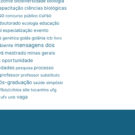
izonte
biologia
biodiversidade
apacitação
ciências biológicas
so
curso
concurso público
doutorado
educação
ecologia
l
especialização
evento
s
goiás
genética
goiânia
icb
livro
mensagens dos
biente
os
mestrado
minas gerais
s
oportunidade
idades
processo
pesquisa
professor
professor substituto
ós-graduação
saúde
simpósio
site
fbio/crbios
tocantins
ufg
vaga
ufv
unb