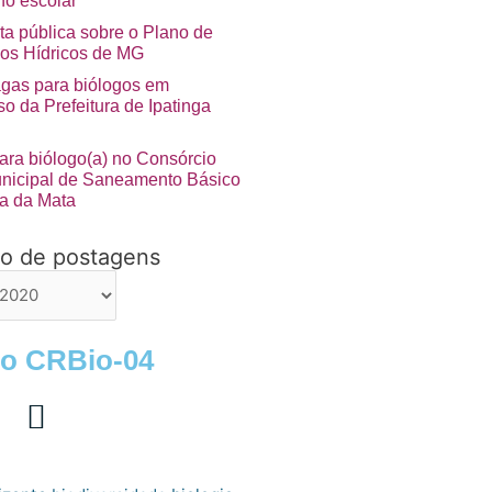
no escolar”
ta pública sobre o Plano de
os Hídricos de MG
agas para biólogos em
o da Prefeitura de Ipatinga
ara biólogo(a) no Consórcio
unicipal de Saneamento Básico
a da Mata
vo de postagens
ns
 o CRBio-04