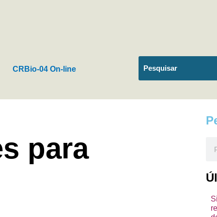
CRBio-04 On-line
P
s para
Pes
Ú
S
r