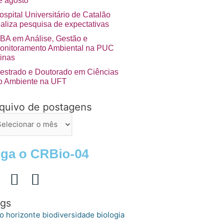
e agosto
ospital Universitário de Catalão
ealiza pesquisa de expectativas
BA em Análise, Gestão e
onitoramento Ambiental na PUC
inas
estrado e Doutorado em Ciências
o Ambiente na UFT
quivo de postagens
uivo
stagens
iga o CRBio-04
gs
o horizonte
biologia
biodiversidade