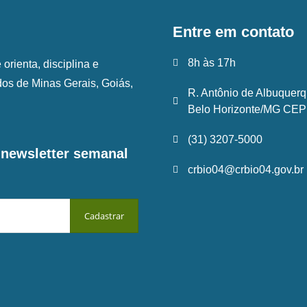
Entre em contato
8h às 17h
rienta, disciplina e
ados de Minas Gerais, Goiás,
R. Antônio de Albuquerq
Belo Horizonte/MG CEP:
(31) 3207-5000
a newsletter semanal
crbio04@crbio04.gov.br