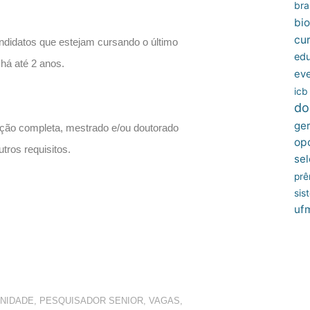
bras
bio
cu
candidatos que estejam
cursando o último
edu
há até 2 anos.
ev
icb
do
ger
ação completa, mestrado e/ou doutorado
op
tros requisitos.
sel
prê
sis
uf
NIDADE
,
PESQUISADOR SENIOR
,
VAGAS
,