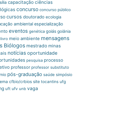
capacitação
ciências
ília
concurso
lógicas
concurso público
cursos
rso
doutorado
ecologia
cação ambiental
especialização
eventos
ento
goiás
genética
goiânia
mensagens
meio ambiente
livro
s Biólogos
mestrado
minas
notícias
oportunidade
ais
ortunidades
processo
pesquisa
etivo
professor
professor substituto
pós-graduação
mio
saúde
simpósio
site
tema cfbio/crbios
tocantins
ufg
mg
vaga
uft
ufv
unb