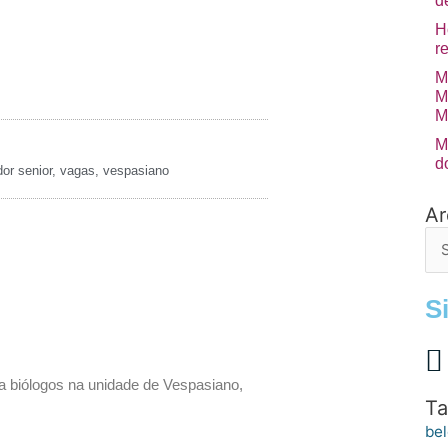
d
H
r
M
M
M
M
d
or senior
,
vagas
,
vespasiano
Ar
Arq
de
po
S
 biólogos na unidade de Vespasiano,
Ta
bel