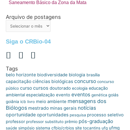
Saneamento Básico da Zona da Mata
Arquivo de postagens
Arquivo
de
postagens
Siga o CRBio-04
Tags
belo horizonte
biologia
biodiversidade
brasília
concurso
capacitação
ciências biológicas
concurso
cursos
curso
doutorado
educação
público
ecologia
eventos
ambiental
especialização
evento
goiás
genética
mensagens dos
meio ambiente
goiânia
icb
livro
Biólogos
notícias
mestrado
minas gerais
oportunidade
oportunidades
processo seletivo
pesquisa
pós-graduação
professor
professor substituto
prêmio
ufmg
site
saúde
simpósio
sistema cfbio/crbios
tocantins
ufg