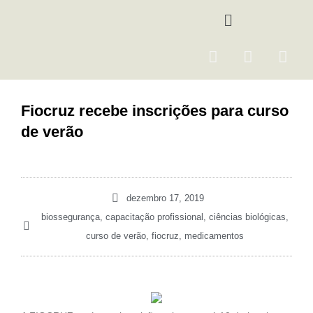
Ir
Menu
para
o
F
I
Y
conteúdo
a
n
o
c
s
u
e
t
t
Fiocruz recebe inscrições para curso
b
a
u
de verão
o
g
b
o
r
e
k
a
m
dezembro 17, 2019
biossegurança
,
capacitação profissional
,
ciências biológicas
,
curso de verão
,
fiocruz
,
medicamentos