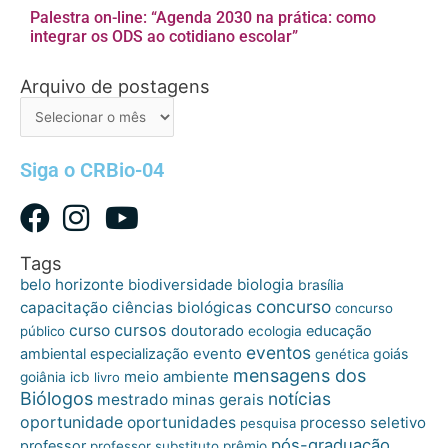
Palestra on-line: “Agenda 2030 na prática: como
integrar os ODS ao cotidiano escolar”
Arquivo de postagens
Arquivo
de
postagens
Siga o CRBio-04
Tags
belo horizonte
biologia
biodiversidade
brasília
concurso
capacitação
ciências biológicas
concurso
cursos
curso
doutorado
educação
público
ecologia
eventos
ambiental
especialização
evento
goiás
genética
mensagens dos
meio ambiente
goiânia
icb
livro
Biólogos
notícias
mestrado
minas gerais
oportunidade
oportunidades
processo seletivo
pesquisa
pós-graduação
professor
professor substituto
prêmio