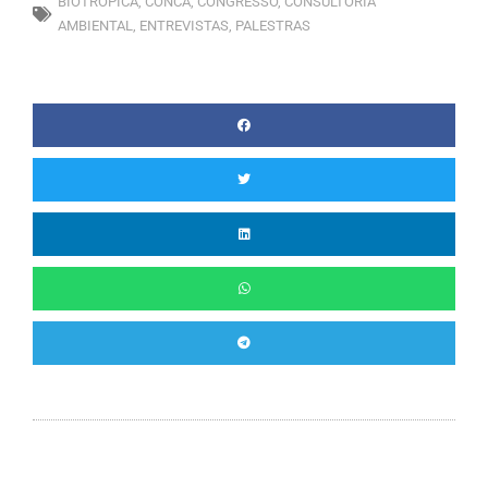
BIOTROPICA
,
CONCA
,
CONGRESSO
,
CONSULTORIA
AMBIENTAL
,
ENTREVISTAS
,
PALESTRAS
Anterior
P