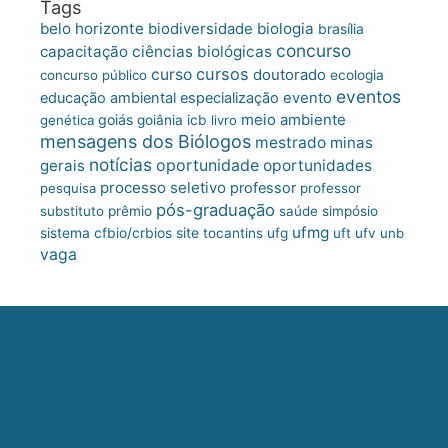
Tags
belo horizonte
biologia
biodiversidade
brasília
concurso
capacitação
ciências biológicas
cursos
curso
doutorado
concurso público
ecologia
eventos
educação ambiental
especialização
evento
meio ambiente
goiás
genética
goiânia
icb
livro
mensagens dos Biólogos
mestrado
minas
notícias
oportunidade
gerais
oportunidades
processo seletivo
professor
pesquisa
professor
pós-graduação
substituto
prêmio
saúde
simpósio
ufmg
site
sistema cfbio/crbios
tocantins
ufg
uft
ufv
unb
vaga