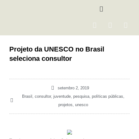
Ir
Menu
para
o
F
I
Y
conteúdo
a
n
o
c
s
u
e
t
t
Projeto da UNESCO no Brasil
b
a
u
seleciona consultor
o
g
b
o
r
e
k
a
m
setembro 2, 2019
Brasil
,
consultor
,
juventude
,
pesquisa
,
políticas públicas
,
projetos
,
unesco