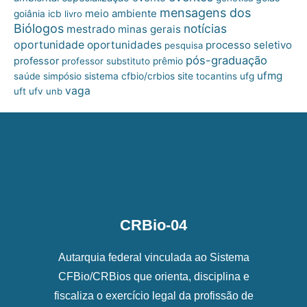
mensagens dos
meio ambiente
goiânia
icb
livro
Biólogos
notícias
mestrado
minas gerais
oportunidade
oportunidades
processo seletivo
pesquisa
pós-graduação
professor
professor substituto
prêmio
ufmg
site
saúde
simpósio
sistema cfbio/crbios
tocantins
ufg
vaga
uft
ufv
unb
CRBio-04
Autarquia federal vinculada ao Sistema
CFBio/CRBios que orienta, disciplina e
fiscaliza o exercício legal da profissão de