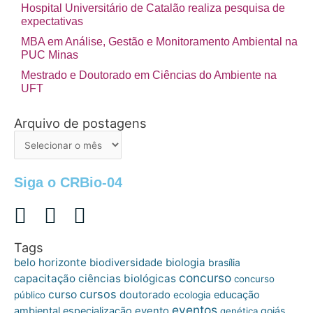
Hospital Universitário de Catalão realiza pesquisa de
expectativas
MBA em Análise, Gestão e Monitoramento Ambiental na
PUC Minas
Mestrado e Doutorado em Ciências do Ambiente na
UFT
Arquivo de postagens
Arquivo
de
postagens
Siga o CRBio-04
Tags
belo horizonte
biologia
biodiversidade
brasília
concurso
capacitação
ciências biológicas
concurso
cursos
curso
doutorado
educação
público
ecologia
eventos
ambiental
especialização
evento
goiás
genética