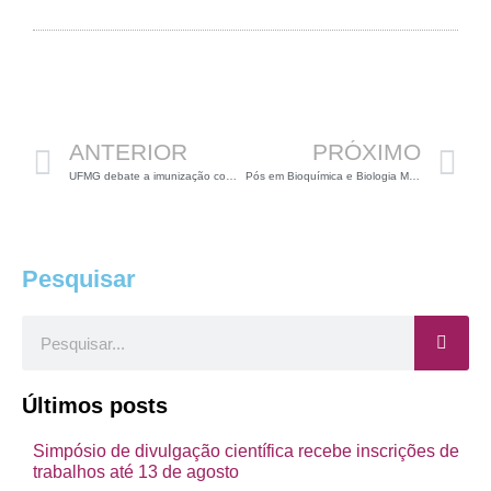
Anterior
P
ANTERIOR
PRÓXIMO
UFMG debate a imunização com vacinas
Pós em Bioquímica e Biologia Molecular na UFJF
Pesquisar
Pesquisar
Últimos posts
Simpósio de divulgação científica recebe inscrições de
trabalhos até 13 de agosto