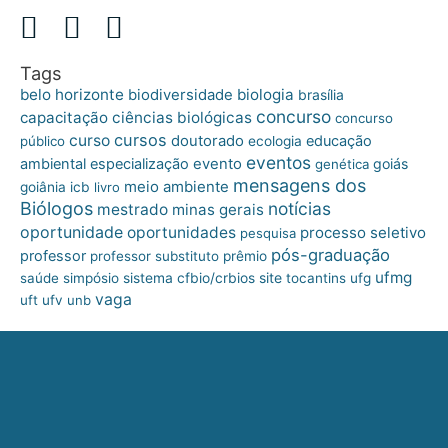
Tags
belo horizonte
biologia
biodiversidade
brasília
concurso
capacitação
ciências biológicas
concurso
cursos
curso
doutorado
educação
público
ecologia
eventos
ambiental
especialização
evento
goiás
genética
mensagens dos
meio ambiente
goiânia
icb
livro
Biólogos
notícias
mestrado
minas gerais
oportunidade
oportunidades
processo seletivo
pesquisa
pós-graduação
professor
professor substituto
prêmio
ufmg
site
saúde
simpósio
sistema cfbio/crbios
tocantins
ufg
vaga
uft
ufv
unb