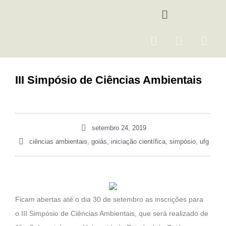
Ir
Menu
para
o
F
I
Y
conteúdo
a
n
o
c
s
u
e
t
t
III Simpósio de Ciências Ambientais
b
a
u
o
g
b
o
r
e
k
a
setembro 24, 2019
m
ciências ambientais
,
goiás
,
iniciação científica
,
simpósio
,
ufg
Ficam abertas até o dia 30 de setembro as inscrições para
o III Simpósio de Ciências Ambientais, que será realizado de