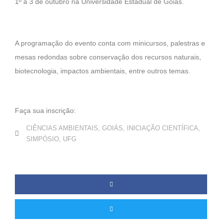
1º a 3 de outubro na
Universidade Estadual de Goiás.
A programação do evento conta com minicursos, palestras e
mesas redondas sobre
conservação dos recursos naturais,
biotecnologia, impactos ambientais, entre outros temas.
Faça sua inscrição:
CIÊNCIAS AMBIENTAIS
,
GOIÁS
,
INICIAÇÃO CIENTÍFICA
,
SIMPÓSIO
,
UFG