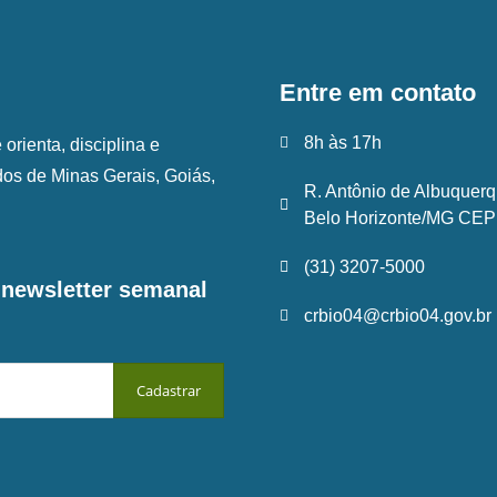
Entre em contato
8h às 17h
rienta, disciplina e
ados de Minas Gerais, Goiás,
R. Antônio de Albuquerq
Belo Horizonte/MG CEP:
(31) 3207-5000
a newsletter semanal
crbio04@crbio04.gov.br