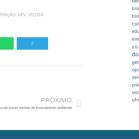
bel
bras
RVAÇÃO
,
UFV
,
VIÇOSA
bio
cu
edu
ev
icb
do
ger
op
sel
Próximo
prê
sis
PRÓXIMO
uf
scute novas normas de licenciamento ambiental