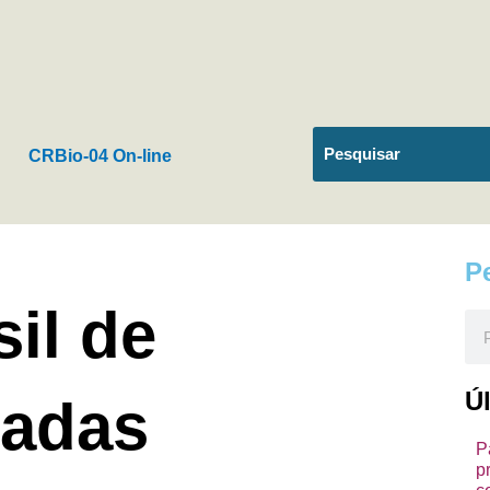
CRBio-04 On-line
P
il de
Pes
Ú
dadas
P
p