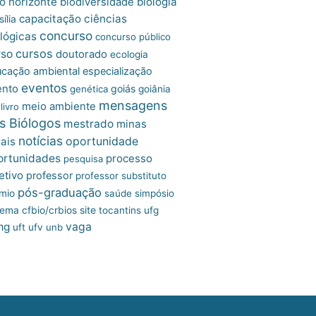
o horizonte
biologia
biodiversidade
capacitação
ciências
ília
concurso
lógicas
concurso público
cursos
rso
doutorado
ecologia
cação ambiental
especialização
eventos
ento
goiás
genética
goiânia
mensagens
meio ambiente
livro
s Biólogos
mestrado
minas
notícias
oportunidade
ais
ortunidades
processo
pesquisa
etivo
professor
professor substituto
pós-graduação
mio
saúde
simpósio
site
tema cfbio/crbios
tocantins
ufg
mg
vaga
uft
ufv
unb