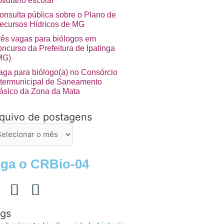
otidiano escolar”
onsulta pública sobre o Plano de
ecursos Hídricos de MG
rês vagas para biólogos em
oncurso da Prefeitura de Ipatinga
MG)
aga para biólogo(a) no Consórcio
ntermunicipal de Saneamento
ásico da Zona da Mata
quivo de postagens
uivo
stagens
iga o CRBio-04
gs