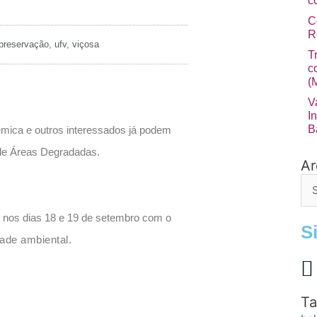
c
C
R
preservação
,
ufv
,
viçosa
T
c
(
V
I
B
mica e outros interessados já podem
 de Áreas Degradadas.
Ar
Arq
de
po
a nos dias 18 e 19 de setembro com o
S
dade ambiental.
Ta