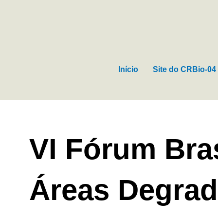
Ir
para
o
conteúdo
Início
Site do CRBio-04
VI Fórum Bras
Áreas Degra