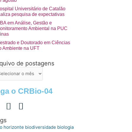
e agosto
ospital Universitário de Catalão
ealiza pesquisa de expectativas
BA em Análise, Gestão e
onitoramento Ambiental na PUC
inas
estrado e Doutorado em Ciências
o Ambiente na UFT
quivo de postagens
uivo
stagens
iga o CRBio-04
gs
o horizonte
biologia
biodiversidade