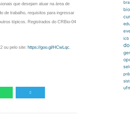
bras
ssionais que desejam atuar na área de
bio
o de trabalho, requisitos para ingressar
cu
 outros tópicos. Registrados do CRBio-04
edu
ev
icb
do
 ou pelo site:
https://goo.gl/HCwLqc
.
ger
op
sel
prê
sis
uf