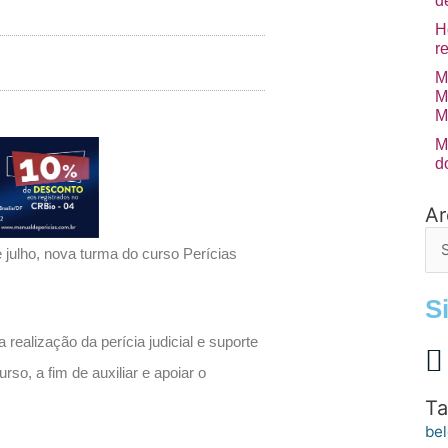
d
H
r
M
M
M
M
d
Ar
Arq
de
e julho, nova turma do curso Perícias
po
S
realização da perícia judicial e suporte
so, a fim de auxiliar e apoiar o
Ta
bel