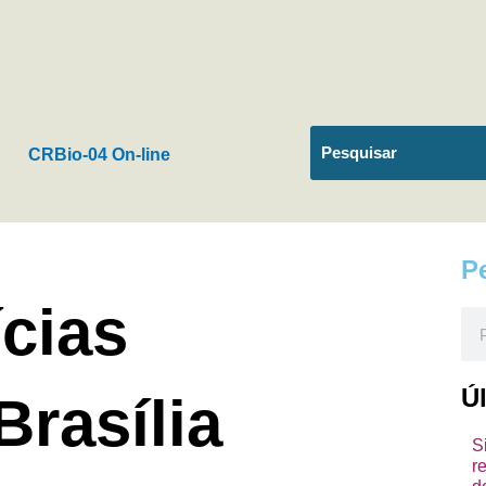
CRBio-04 On-line
P
cias
Pes
Ú
Brasília
S
r