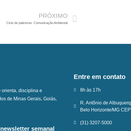
Próximo
PRÓXIMO
Ciclo de palestras: Comunicação Ambiental
Entre em contato
8h às 17h
rienta, disciplina e
ados de Minas Gerais, Goiás,
R. Antônio de Albuquerq
Belo Horizonte/MG CEP:
(31) 3207-5000
a newsletter semanal