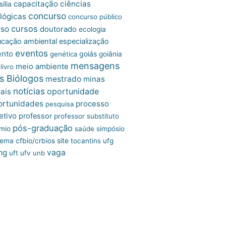
capacitação
ciências
ília
concurso
lógicas
concurso público
cursos
rso
doutorado
ecologia
cação ambiental
especialização
eventos
ento
goiás
genética
goiânia
mensagens
meio ambiente
livro
s Biólogos
mestrado
minas
notícias
oportunidade
ais
ortunidades
processo
pesquisa
etivo
professor
professor substituto
pós-graduação
mio
saúde
simpósio
site
tema cfbio/crbios
tocantins
ufg
mg
vaga
uft
ufv
unb