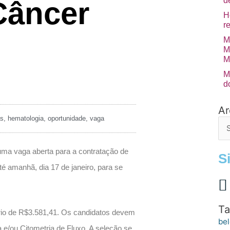
d
Câncer
H
r
M
M
M
M
d
Ar
Arq
ás
,
hematologia
,
oportunidade
,
vaga
de
po
a vaga aberta para a contratação de
S
é amanhã, dia 17 de janeiro, para se
Ta
rio de R$3.581,41. Os candidatos devem
bel
e/ou Citometria de Fluxo. A seleção se