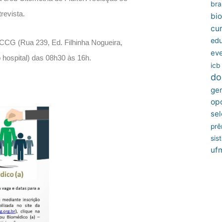
bras
revista.
bio
cu
edu
ACCG (Rua 239, Ed. Filhinha Nogueira,
ev
 hospital) das 08h30 às 16h.
icb
do
ger
op
sel
prê
sis
uf