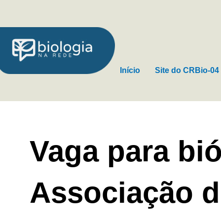
Ir
para
o
conteúdo
Início
Site do CRBio-04
Vaga para bi
Associação d