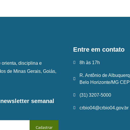
Entre em contato
8h às 17h
rienta, disciplina e
ados de Minas Gerais, Goiás,
R. Antônio de Albuquerq
Belo Horizonte/MG CEP:
(31) 3207-5000
a newsletter semanal
crbio04@crbio04.gov.br