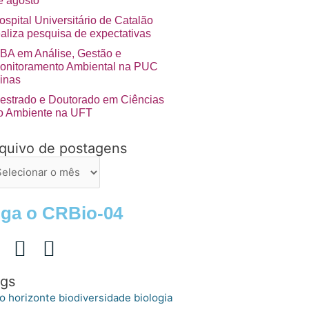
e agosto
ospital Universitário de Catalão
ealiza pesquisa de expectativas
BA em Análise, Gestão e
onitoramento Ambiental na PUC
inas
estrado e Doutorado em Ciências
o Ambiente na UFT
quivo de postagens
uivo
stagens
iga o CRBio-04
gs
o horizonte
biologia
biodiversidade