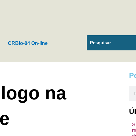
CRBio-04 On-line
P
ólogo na
Pes
Ú
e
S
r