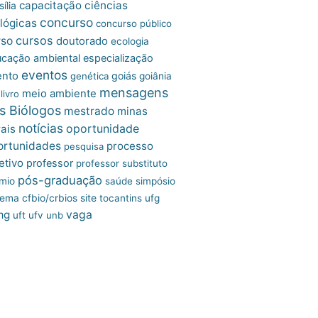
capacitação
ciências
ília
concurso
lógicas
concurso público
cursos
rso
doutorado
ecologia
cação ambiental
especialização
eventos
ento
goiás
genética
goiânia
mensagens
meio ambiente
livro
s Biólogos
mestrado
minas
notícias
oportunidade
ais
ortunidades
processo
pesquisa
etivo
professor
professor substituto
pós-graduação
mio
saúde
simpósio
site
tema cfbio/crbios
tocantins
ufg
mg
vaga
uft
ufv
unb