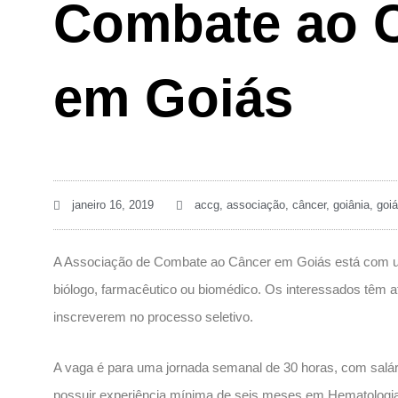
Combate ao 
em Goiás
janeiro 16, 2019
accg
,
associação
,
câncer
,
goiânia
,
goi
A Associação de Combate ao Câncer em Goiás está com um
biólogo, farmacêutico ou biomédico. Os interessados têm at
inscreverem no processo seletivo.
A vaga é para uma jornada semanal de 30 horas, com salá
possuir experiência mínima de seis meses em Hematologia 