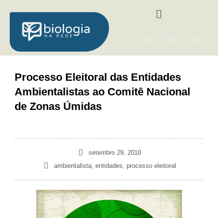
Ir
Menu
para
o
F
I
Y
conteúdo
a
n
o
c
s
u
e
t
t
Processo Eleitoral das Entidades
b
a
u
Ambientalistas ao Comitê Nacional
o
g
b
o
r
e
de Zonas Úmidas
k
a
m
setembro 29, 2018
ambientalista
,
entidades
,
processo eleitoral