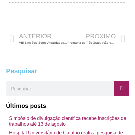
Anterior
P
ANTERIOR
PRÓXIMO
VIII Simpósio Sobre Atualidades em Fitopatologia
Programa de Pós-Graduação em Educação para a Ciência da Unesp
Pesquisar
Pesquisar
Últimos posts
Simpósio de divulgação científica recebe inscrições de
trabalhos até 13 de agosto
Hospital Universitário de Catalão realiza pesquisa de