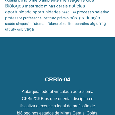
meio ambiente
goiânia
icb
livro
Biólogos
notícias
mestrado
minas gerais
oportunidade
oportunidades
processo seletivo
pesquisa
pós-graduação
professor
professor substituto
prêmio
ufmg
site
saúde
simpósio
sistema cfbio/crbios
tocantins
ufg
vaga
uft
ufv
unb
CRBio-04
Autarquia federal vinculada ao Sistema
CFBio/CRBios que orienta, disciplina e
fiscaliza o exercício legal da profissão de
biólogo nos estados de Minas Gerais, Goiás,