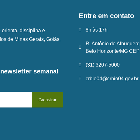
Entre em contato
8h às 17h
rienta, disciplina e
ados de Minas Gerais, Goiás,
R. Antônio de Albuquerq
Belo Horizonte/MG CEP:
(31) 3207-5000
a newsletter semanal
crbio04@crbio04.gov.br