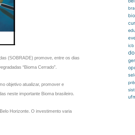
bel
bras
bio
cu
edu
ev
icb
do
adas (SOBRADE) promove, entre os dias
ger
Degradadas “Bioma Cerrado”.
op
sel
prê
o objetivo atualizar, promover e
sis
as neste importante Bioma brasileiro.
uf
elo Horizonte. O investimento varia