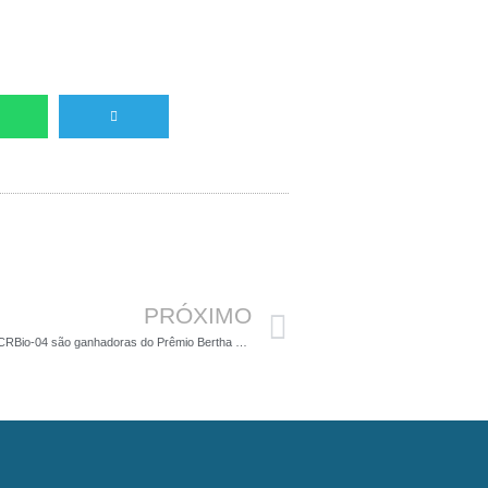
Próximo
PRÓXIMO
Biólogas do CRBio-04 são ganhadoras do Prêmio Bertha Luz