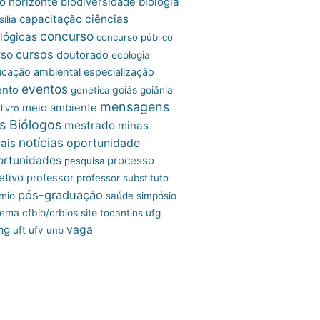
o horizonte
biologia
biodiversidade
capacitação
ciências
ília
concurso
lógicas
concurso público
cursos
rso
doutorado
ecologia
cação ambiental
especialização
eventos
ento
goiás
genética
goiânia
mensagens
meio ambiente
livro
s Biólogos
mestrado
minas
notícias
oportunidade
ais
ortunidades
processo
pesquisa
etivo
professor
professor substituto
pós-graduação
mio
saúde
simpósio
site
tema cfbio/crbios
tocantins
ufg
mg
vaga
uft
ufv
unb