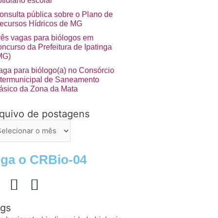
otidiano escolar”
onsulta pública sobre o Plano de
ecursos Hídricos de MG
rês vagas para biólogos em
oncurso da Prefeitura de Ipatinga
MG)
aga para biólogo(a) no Consórcio
ntermunicipal de Saneamento
ásico da Zona da Mata
quivo de postagens
uivo
stagens
iga o CRBio-04
gs