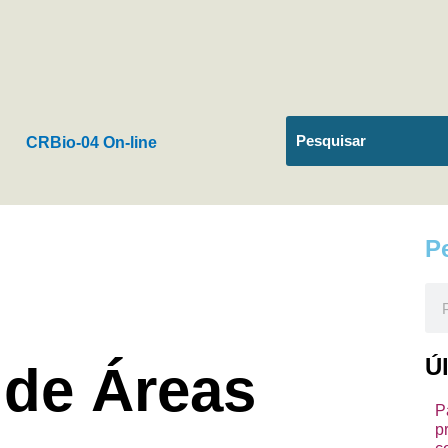
CRBio-04 On-line
P
Pes
Ú
de Áreas
P
p