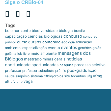
Siga o CRBio-04
Tags
belo horizonte
biologia
biodiversidade
brasília
concurso
capacitação
ciências biológicas
concurso
cursos
curso
doutorado
educação
público
ecologia
eventos
ambiental
especialização
evento
goiás
genética
mensagens dos
meio ambiente
goiânia
icb
livro
Biólogos
notícias
mestrado
minas gerais
oportunidade
oportunidades
processo seletivo
pesquisa
pós-graduação
professor
professor substituto
prêmio
ufmg
site
saúde
simpósio
sistema cfbio/crbios
tocantins
ufg
vaga
uft
ufv
unb