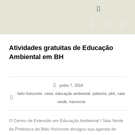
Ir
Menu
para
o
F
I
Y
conteúdo
a
n
o
c
s
u
e
t
t
Atividades gratuitas de Educação
b
a
u
Ambiental em BH
o
g
b
o
r
e
k
a
m
junho 7, 2018
belo horizonte
,
ceea
,
educação ambiental
,
palestra
,
pbh
,
sala
verde
,
travessia
O Centro de Extensão em Educação Ambiental / Sala Verde
da Prefeitura de Belo Horizonte divulgou sua agenda de