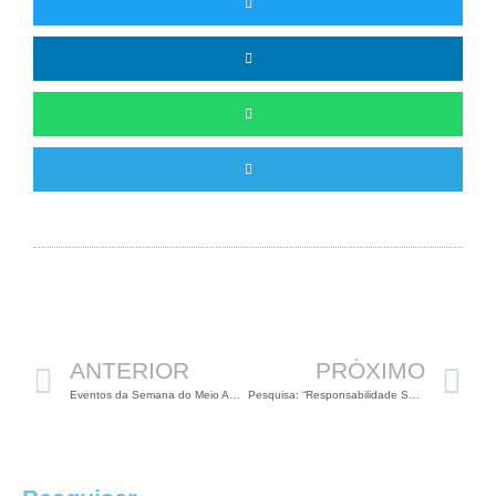
Anterior
P
ANTERIOR
PRÓXIMO
Eventos da Semana do Meio Ambiente em Belo Horizonte
Pesquisa: “Responsabilidade Socioambiental Mineirão”