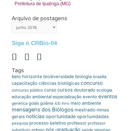
Prefeitura de Ipatinga (MG)
Arquivo de postagens
Arquivo
de
postagens
Siga o CRBio-04
Tags
belo horizonte
biologia
biodiversidade
brasília
concurso
capacitação
ciências biológicas
cursos
curso
doutorado
concurso público
ecologia
eventos
educação ambiental
especialização
evento
meio ambiente
goiás
genética
goiânia
icb
livro
mensagens dos Biólogos
mestrado
minas
notícias
oportunidade
gerais
oportunidades
processo seletivo
professor
pesquisa
professor
pós-graduação
substituto
prêmio
saúde
simpósio