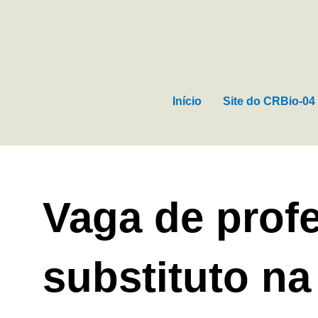
Ir
para
o
conteúdo
Início
Site do CRBio-04
Vaga de prof
substituto n