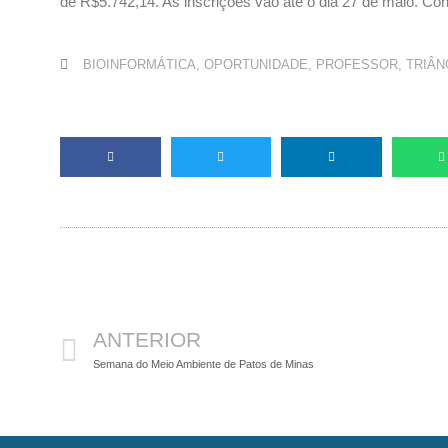
de R$5.742,14. As inscrições vão até o dia 27 de maio. Cons
BIOINFORMÁTICA
,
OPORTUNIDADE
,
PROFESSOR
,
TRIÂN
Anterior
ANTERIOR
Semana do Meio Ambiente de Patos de Minas