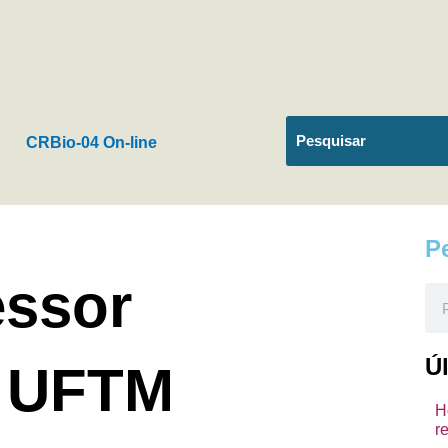
CRBio-04 On-line
P
essor
Pes
Ú
a UFTM
H
r