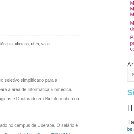
M
M
M
M
d
P
p
riângulo
,
uberaba
,
uftm
,
vaga
c
Ar
Arq
de
po
o seletivo simplificado para a
ara a área de Informática Biomédica.
S
gicas e Doutorado em Bioinformática ou
Ta
otado no campus de Uberaba. O salário é
bel