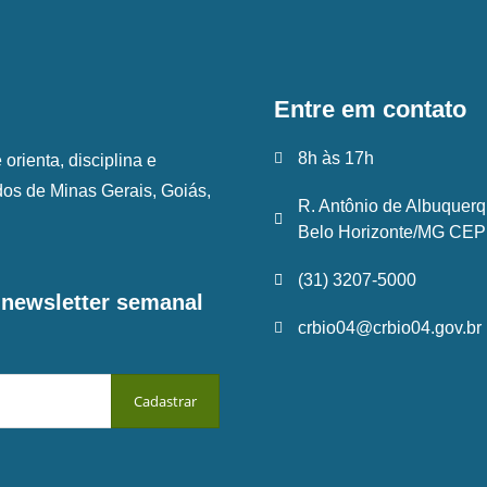
Entre em contato
8h às 17h
rienta, disciplina e
ados de Minas Gerais, Goiás,
R. Antônio de Albuquerq
Belo Horizonte/MG CEP:
(31) 3207-5000
a newsletter semanal
crbio04@crbio04.gov.br