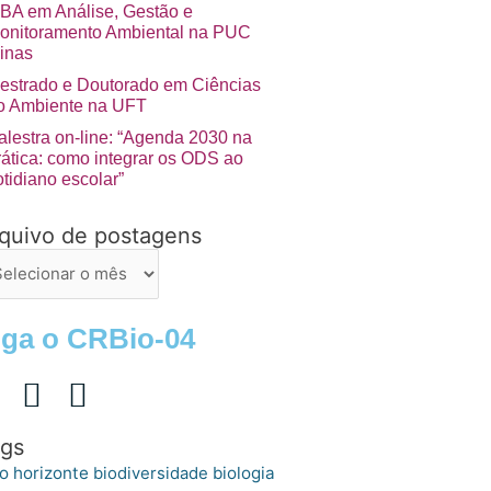
BA em Análise, Gestão e
onitoramento Ambiental na PUC
inas
estrado e Doutorado em Ciências
o Ambiente na UFT
alestra on-line: “Agenda 2030 na
rática: como integrar os ODS ao
otidiano escolar”
quivo de postagens
uivo
stagens
iga o CRBio-04
gs
o horizonte
biologia
biodiversidade