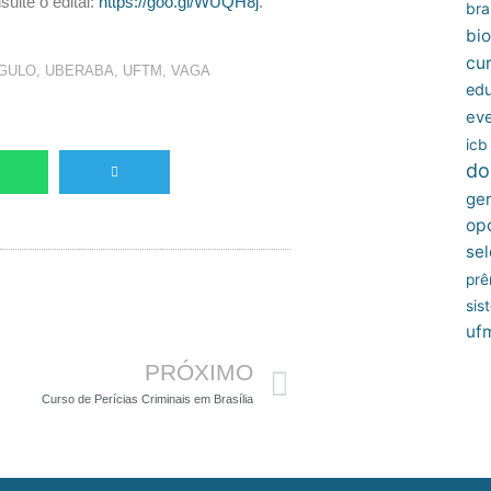
ulte o edital:
https://goo.gl/WUQH8j
.
bras
bio
cu
GULO
,
UBERABA
,
UFTM
,
VAGA
edu
ev
icb
do
ger
op
sel
prê
sis
Próximo
uf
PRÓXIMO
Curso de Perícias Criminais em Brasília