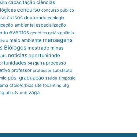
capacitação
ciências
ília
concurso
lógicas
concurso público
cursos
rso
doutorado
ecologia
cação ambiental
especialização
eventos
ento
goiás
genética
goiânia
mensagens
meio ambiente
livro
s Biólogos
mestrado
minas
notícias
oportunidade
ais
ortunidades
processo
pesquisa
etivo
professor
professor substituto
pós-graduação
mio
saúde
simpósio
site
tema cfbio/crbios
tocantins
ufg
mg
vaga
uft
ufv
unb