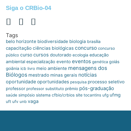
Siga o CRBio-04
Tags
belo horizonte
biologia
biodiversidade
brasília
concurso
capacitação
ciências biológicas
concurso
cursos
curso
doutorado
educação
público
ecologia
eventos
ambiental
especialização
evento
goiás
genética
mensagens dos
meio ambiente
goiânia
icb
livro
Biólogos
notícias
mestrado
minas gerais
oportunidade
oportunidades
processo seletivo
pesquisa
pós-graduação
professor
professor substituto
prêmio
ufmg
site
saúde
simpósio
sistema cfbio/crbios
tocantins
ufg
vaga
uft
ufv
unb