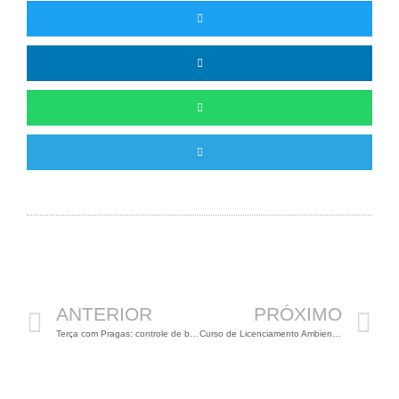
Anterior
P
ANTERIOR
PRÓXIMO
Terça com Pragas: controle de baratas
Curso de Licenciamento Ambiental em BH