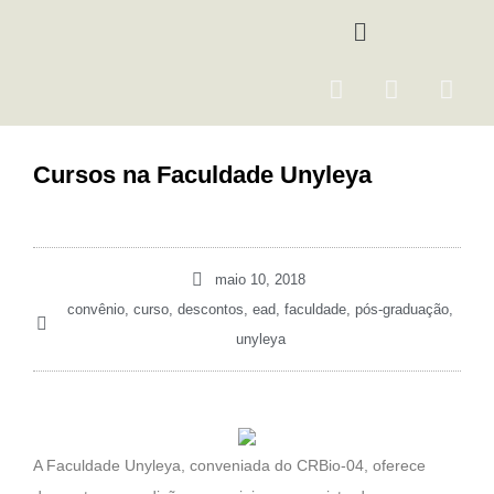
Ir
Menu
para
o
F
I
Y
conteúdo
a
n
o
c
s
u
e
t
t
Cursos na Faculdade Unyleya
b
a
u
o
g
b
o
r
e
k
a
maio 10, 2018
m
convênio
,
curso
,
descontos
,
ead
,
faculdade
,
pós-graduação
,
unyleya
A Faculdade Unyleya, conveniada do CRBio-04, oferece