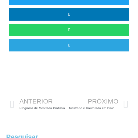
Anterior
P
ANTERIOR
PRÓXIMO
Programa de Mestrado Profissional para professores de Biologia
Mestrado e Doutorado em Biologia Vegetal na UFMG
Pesquisar