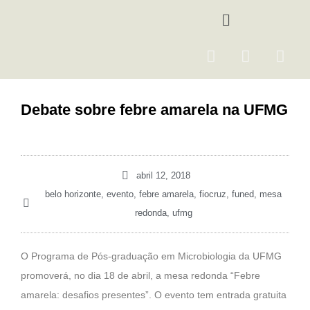
Ir
Menu
para
o
F
I
Y
conteúdo
a
n
o
c
s
u
e
t
t
Debate sobre febre amarela na UFMG
b
a
u
o
g
b
o
r
e
k
a
abril 12, 2018
m
belo horizonte
,
evento
,
febre amarela
,
fiocruz
,
funed
,
mesa
redonda
,
ufmg
O Programa de Pós-graduação em Microbiologia da UFMG
promoverá, no dia 18 de abril, a mesa redonda “Febre
amarela: desafios presentes”. O evento tem entrada gratuita