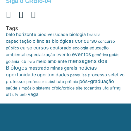
Siga o CRBio-04
Tags
belo horizonte
biologia
biodiversidade
brasília
concurso
capacitação
ciências biológicas
concurso
cursos
curso
doutorado
educação
público
ecologia
eventos
ambiental
especialização
evento
goiás
genética
mensagens dos
meio ambiente
goiânia
icb
livro
Biólogos
notícias
mestrado
minas gerais
oportunidade
oportunidades
processo seletivo
pesquisa
pós-graduação
professor
professor substituto
prêmio
ufmg
site
saúde
simpósio
sistema cfbio/crbios
tocantins
ufg
vaga
uft
ufv
unb