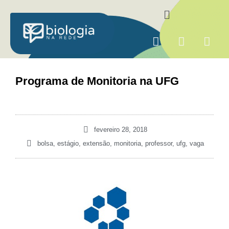
Ir
Menu
para
o
F
I
Y
conteúdo
a
n
o
c
s
u
e
t
t
Programa de Monitoria na UFG
b
a
u
o
g
b
o
r
e
k
a
fevereiro 28, 2018
m
bolsa
,
estágio
,
extensão
,
monitoria
,
professor
,
ufg
,
vaga