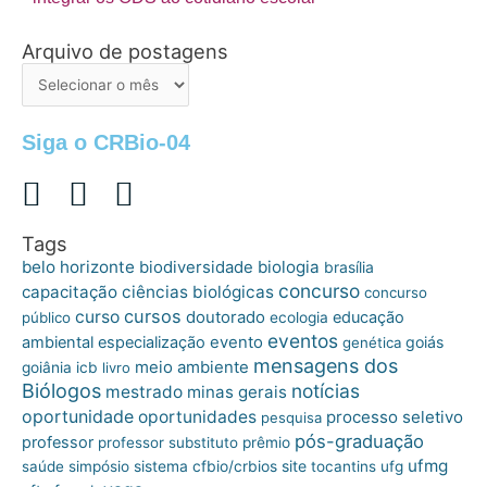
Arquivo de postagens
Arquivo
de
postagens
Siga o CRBio-04
Tags
belo horizonte
biologia
biodiversidade
brasília
concurso
capacitação
ciências biológicas
concurso
cursos
curso
doutorado
educação
público
ecologia
eventos
ambiental
especialização
evento
goiás
genética
mensagens dos
meio ambiente
goiânia
icb
livro
Biólogos
notícias
mestrado
minas gerais
oportunidade
oportunidades
processo seletivo
pesquisa
pós-graduação
professor
professor substituto
prêmio
ufmg
site
saúde
simpósio
sistema cfbio/crbios
tocantins
ufg