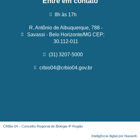
Entre em contato
8h às 17h
R. Antônio de Albuquerque, 788 -
Savassi - Belo Horizonte/MG CEP:
30.112-011
(31) 3207-5000
crbio04@crbio04.gov.br
CRBio-04 – Conselho Regional de Biologia 4ª Região
Inteligência digital por Nauweb