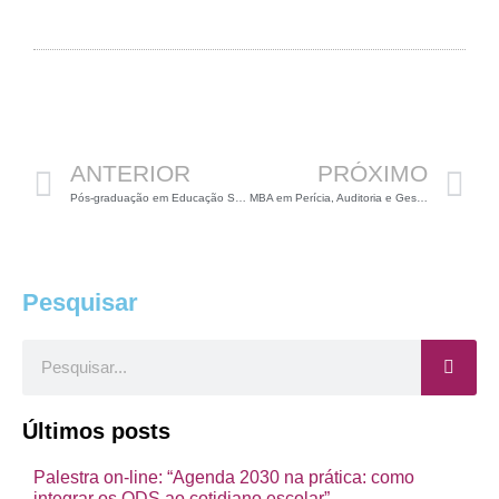
Anterior
P
ANTERIOR
PRÓXIMO
Pós-graduação em Educação Socioambiental na Una
MBA em Perícia, Auditoria e Gestão Ambiental no IPOG Uberlândia
Pesquisar
Pesquisar
Últimos posts
Palestra on-line: “Agenda 2030 na prática: como
integrar os ODS ao cotidiano escolar”