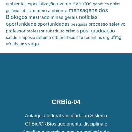
eventos
ambiental
especialização
evento
goiás
genética
mensagens dos
meio ambiente
goiânia
icb
livro
Biólogos
notícias
mestrado
minas gerais
oportunidade
oportunidades
processo seletivo
pesquisa
pós-graduação
professor
professor substituto
prêmio
ufmg
site
saúde
simpósio
sistema cfbio/crbios
tocantins
ufg
vaga
uft
ufv
unb
CRBio-04
Autarquia federal vinculada ao Sistema
CFBio/CRBios que orienta, disciplina e