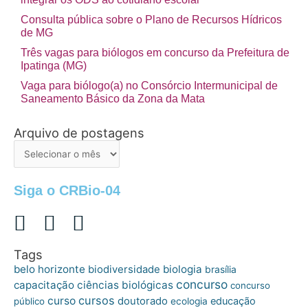
Consulta pública sobre o Plano de Recursos Hídricos
de MG
Três vagas para biólogos em concurso da Prefeitura de
Ipatinga (MG)
Vaga para biólogo(a) no Consórcio Intermunicipal de
Saneamento Básico da Zona da Mata
Arquivo de postagens
Arquivo
de
postagens
Siga o CRBio-04
Tags
belo horizonte
biologia
biodiversidade
brasília
concurso
capacitação
ciências biológicas
concurso
cursos
curso
doutorado
educação
público
ecologia