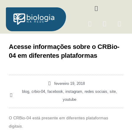
Ir
Menu
para
o
F
I
Y
conteúdo
a
n
o
c
s
u
e
t
t
Acesse informações sobre o CRBio-
b
a
u
04 em diferentes plataformas
o
g
b
o
r
e
k
a
m
fevereiro 19, 2018
blog
,
crbio-04
,
facebook
,
instagram
,
redes sociais
,
site
,
youtube
O CRBio-04 está presente em diferentes plataformas
digitais.