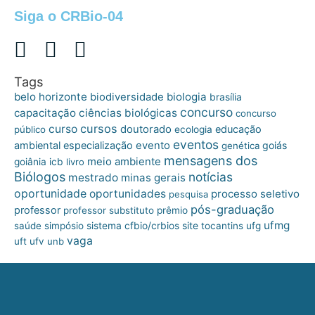
Siga o CRBio-04
Tags
belo horizonte
biologia
biodiversidade
brasília
concurso
capacitação
ciências biológicas
concurso
cursos
curso
doutorado
educação
público
ecologia
eventos
ambiental
especialização
evento
goiás
genética
mensagens dos
meio ambiente
goiânia
icb
livro
Biólogos
notícias
mestrado
minas gerais
oportunidade
oportunidades
processo seletivo
pesquisa
pós-graduação
professor
professor substituto
prêmio
ufmg
site
saúde
simpósio
sistema cfbio/crbios
tocantins
ufg
vaga
uft
ufv
unb