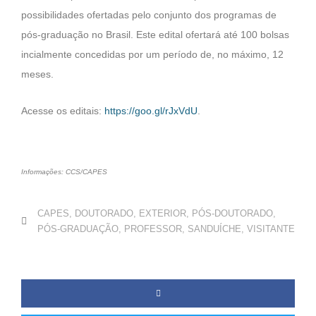
possibilidades ofertadas pelo conjunto dos programas de
pós-graduação no Brasil. Este edital ofertará até 100 bolsas
incialmente concedidas por um período de, no máximo, 12
meses.
Acesse os editais:
https://goo.gl/rJxVdU
.
Informações: CCS/CAPES
CAPES
,
DOUTORADO
,
EXTERIOR
,
PÓS-DOUTORADO
,
PÓS-GRADUAÇÃO
,
PROFESSOR
,
SANDUÍCHE
,
VISITANTE