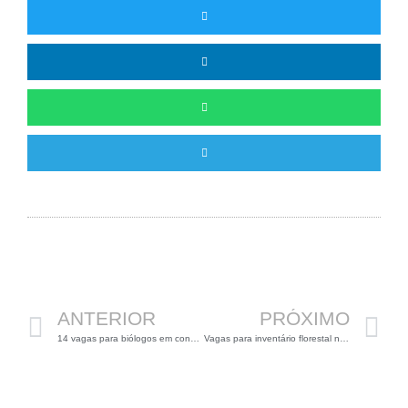
Anterior
P
ANTERIOR
PRÓXIMO
14 vagas para biólogos em concurso da Saneago
Vagas para inventário florestal no Cerrado