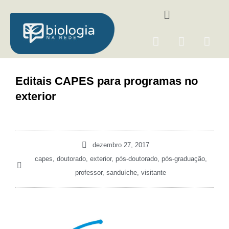
Ir
Menu
para
o
F
I
Y
conteúdo
a
n
o
c
s
u
e
t
t
Editais CAPES para programas no
b
a
u
exterior
o
g
b
o
r
e
k
a
m
dezembro 27, 2017
capes
,
doutorado
,
exterior
,
pós-doutorado
,
pós-graduação
,
professor
,
sanduíche
,
visitante