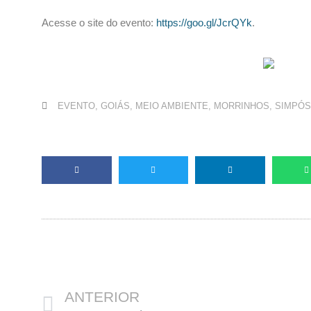
Acesse o site do evento:
https://goo.gl/JcrQYk
.
EVENTO
,
GOIÁS
,
MEIO AMBIENTE
,
MORRINHOS
,
SIMPÓS
Anterior
ANTERIOR