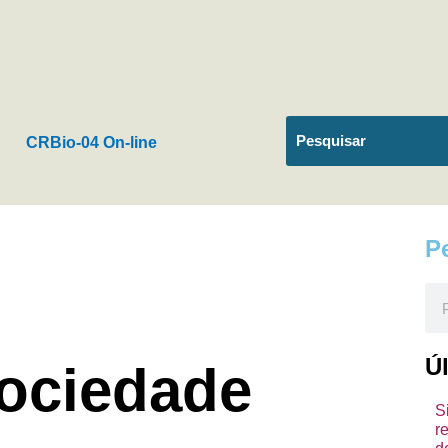
CRBio-04 On-line
P
Pes
Ú
ociedade
S
r