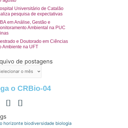
e agosto
ospital Universitário de Catalão
ealiza pesquisa de expectativas
BA em Análise, Gestão e
onitoramento Ambiental na PUC
inas
estrado e Doutorado em Ciências
o Ambiente na UFT
quivo de postagens
uivo
stagens
iga o CRBio-04
gs
o horizonte
biologia
biodiversidade