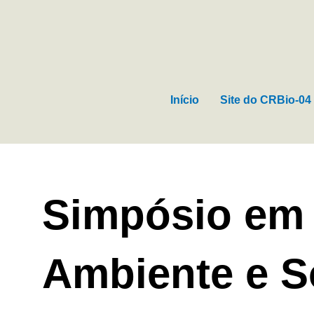
Ir
para
o
conteúdo
Início
Site do CRBio-04
Simpósio em
Ambiente e S