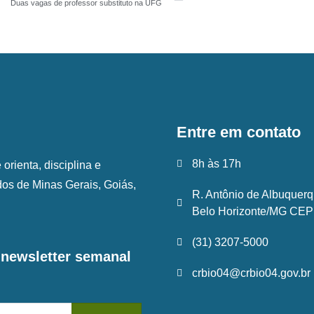
Duas vagas de professor substituto na UFG
Entre em contato
8h às 17h
rienta, disciplina e
ados de Minas Gerais, Goiás,
R. Antônio de Albuquerq
Belo Horizonte/MG CEP:
(31) 3207-5000
a newsletter semanal
crbio04@crbio04.gov.br