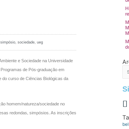
d
H
r
M
M
M
M
,
simpósio
,
sociedade
,
ueg
d
m Ambiente e Sociedade na Universidade
Ar
Arq
de
os Programas de Pós-graduação em
po
 do curso de Ciências Biológicas da
S
ação homem/natureza/sociedade no
mesas redondas, simpósios. As inscrições
Ta
bel