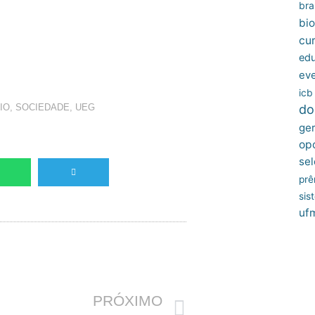
bras
bio
cu
edu
ev
icb
do
IO
,
SOCIEDADE
,
UEG
ger
op
sel
prê
sis
uf
Próximo
PRÓXIMO