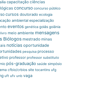
capacitação
ciências
ília
concurso
lógicas
concurso público
cursos
rso
doutorado
ecologia
cação ambiental
especialização
eventos
ento
goiás
genética
goiânia
mensagens
meio ambiente
livro
s Biólogos
mestrado
minas
notícias
oportunidade
ais
ortunidades
processo
pesquisa
etivo
professor
professor substituto
pós-graduação
mio
saúde
simpósio
site
tema cfbio/crbios
tocantins
ufg
mg
vaga
uft
ufv
unb