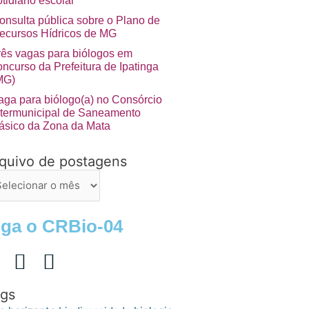
otidiano escolar”
onsulta pública sobre o Plano de
ecursos Hídricos de MG
rês vagas para biólogos em
oncurso da Prefeitura de Ipatinga
MG)
aga para biólogo(a) no Consórcio
ntermunicipal de Saneamento
ásico da Zona da Mata
quivo de postagens
uivo
stagens
iga o CRBio-04
gs