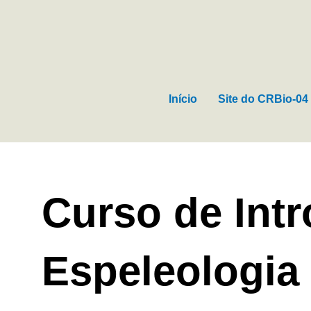
Ir
para
o
conteúdo
Início
Site do CRBio-04
Curso de Int
Espeleologia