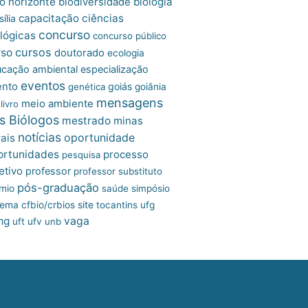
o horizonte
biologia
biodiversidade
capacitação
ciências
ília
concurso
lógicas
concurso público
cursos
rso
doutorado
ecologia
cação ambiental
especialização
eventos
ento
goiás
genética
goiânia
mensagens
meio ambiente
livro
s Biólogos
mestrado
minas
notícias
oportunidade
ais
ortunidades
processo
pesquisa
etivo
professor
professor substituto
pós-graduação
mio
saúde
simpósio
site
tema cfbio/crbios
tocantins
ufg
mg
vaga
uft
ufv
unb