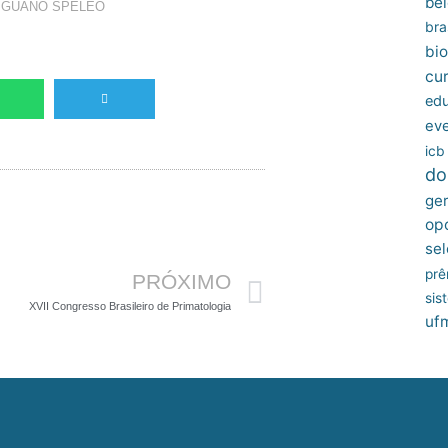
bel
,
GUANO SPELEO
bras
bio
cu
edu
ev
icb
do
ger
Próximo
op
sel
prê
PRÓXIMO
sis
XVII Congresso Brasileiro de Primatologia
uf