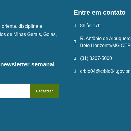
Entre em contato
8h às 17h
rienta, disciplina e
ados de Minas Gerais, Goiás,
R. Antônio de Albuquerq
Belo Horizonte/MG CEP:
(31) 3207-5000
a newsletter semanal
crbio04@crbio04.gov.br