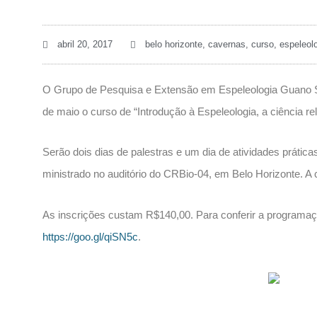
abril 20, 2017
belo horizonte
,
cavernas
,
curso
,
espeleol
O Grupo de Pesquisa e Extensão em Espeleologia Guano Spel
de maio o curso de “Introdução à Espeleologia, a ciência r
Serão dois dias de palestras e um dia de atividades prática
ministrado no auditório do CRBio-04, em Belo Horizonte. A c
As inscrições custam R$140,00. Para conferir a programaç
https://goo.gl/qiSN5c
.