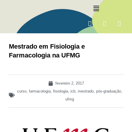
Ir
Menu
para
o
F
I
Y
conteúdo
a
n
o
c
s
u
e
t
t
Mestrado em Fisiologia e
b
a
u
Farmacologia na UFMG
o
g
b
o
r
e
k
a
m
fevereiro 2, 2017
curso
,
farmacologia
,
fisiologia
,
icb
,
mestrado
,
pós-graduação
,
ufmg