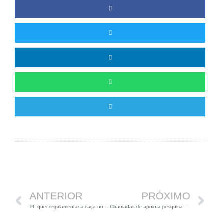
Anterior
P
ANTERIOR
PRÓXIMO
PL quer regulamentar a caça no Brasil
Chamadas de apoio a pesquisa da Fapemig