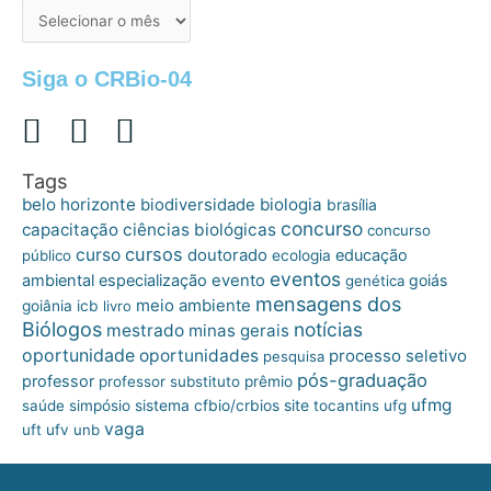
de
postagens
Siga o CRBio-04
Tags
belo horizonte
biologia
biodiversidade
brasília
concurso
capacitação
ciências biológicas
concurso
cursos
curso
doutorado
educação
público
ecologia
eventos
ambiental
especialização
evento
goiás
genética
mensagens dos
meio ambiente
goiânia
icb
livro
Biólogos
notícias
mestrado
minas gerais
oportunidade
oportunidades
processo seletivo
pesquisa
pós-graduação
professor
professor substituto
prêmio
ufmg
site
saúde
simpósio
sistema cfbio/crbios
tocantins
ufg
vaga
uft
ufv
unb