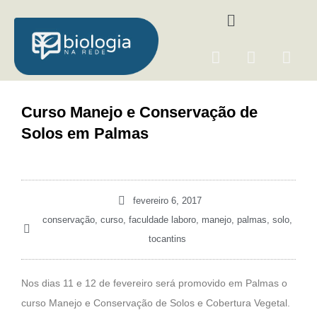
Ir
Menu
para
o
F
I
Y
conteúdo
a
n
o
c
s
u
e
t
t
Curso Manejo e Conservação de
b
a
u
Solos em Palmas
o
g
b
o
r
e
k
a
m
fevereiro 6, 2017
conservação
,
curso
,
faculdade laboro
,
manejo
,
palmas
,
solo
,
tocantins
Nos dias 11 e 12 de fevereiro será promovido em Palmas o
curso Manejo e Conservação de Solos e Cobertura Vegetal.