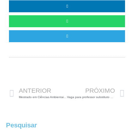
Anterior
P
ANTERIOR
PRÓXIMO
Mestrado em Ciências Ambientais na Unifal
Vaga para professor substituto na UFV
Pesquisar