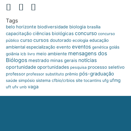
Tags
belo horizonte
biologia
biodiversidade
brasília
concurso
capacitação
ciências biológicas
concurso
cursos
curso
doutorado
educação
público
ecologia
eventos
ambiental
especialização
evento
goiás
genética
mensagens dos
meio ambiente
goiânia
icb
livro
Biólogos
notícias
mestrado
minas gerais
oportunidade
oportunidades
processo seletivo
pesquisa
pós-graduação
professor
professor substituto
prêmio
ufmg
site
saúde
simpósio
sistema cfbio/crbios
tocantins
ufg
vaga
uft
ufv
unb