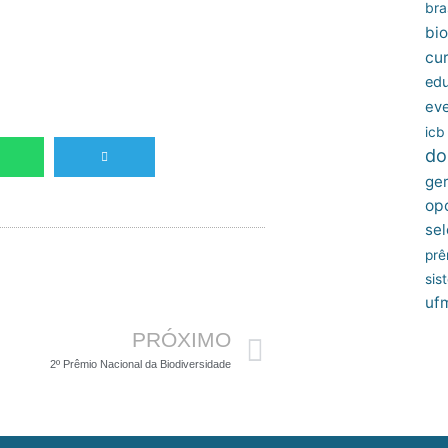
bras
bio
cu
edu
ev
icb
do
ger
op
sel
prê
sis
Próximo
uf
PRÓXIMO
2º Prêmio Nacional da Biodiversidade