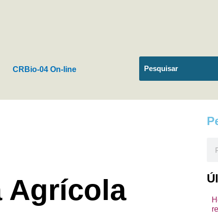
CRBio-04 On-line
P
Pes
Ú
 Agrícola
H
r