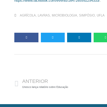
https://www.facebook.com/events/1647265992254333/
.
AGRÍCOLA
,
LAVRAS
,
MICROBIOLOGIA
,
SIMPÓSIO
,
UFLA
Anterior
ANTERIOR
Unesco lança relatório sobre Educação