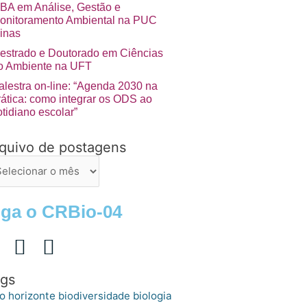
BA em Análise, Gestão e
onitoramento Ambiental na PUC
inas
estrado e Doutorado em Ciências
o Ambiente na UFT
alestra on-line: “Agenda 2030 na
rática: como integrar os ODS ao
otidiano escolar”
quivo de postagens
uivo
stagens
iga o CRBio-04
gs
o horizonte
biologia
biodiversidade