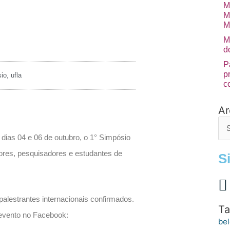
M
M
M
M
d
P
p
io
,
ufla
c
Ar
Arq
de
po
 dias 04 e 06 de outubro, o 1° Simpósio
sores, pesquisadores e estudantes de
S
palestrantes internacionais confirmados.
Ta
evento no Facebook:
bel