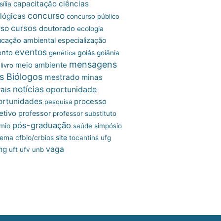
capacitação
ciências
ília
concurso
lógicas
concurso público
cursos
rso
doutorado
ecologia
cação ambiental
especialização
eventos
ento
goiás
genética
goiânia
mensagens
meio ambiente
livro
s Biólogos
mestrado
minas
notícias
oportunidade
ais
ortunidades
processo
pesquisa
etivo
professor
professor substituto
pós-graduação
mio
saúde
simpósio
site
tema cfbio/crbios
tocantins
ufg
mg
vaga
uft
ufv
unb