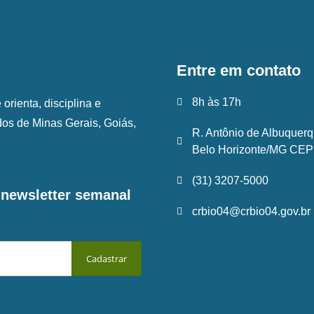
Entre em contato
8h às 17h
rienta, disciplina e
ados de Minas Gerais, Goiás,
R. Antônio de Albuquerq
Belo Horizonte/MG CEP:
(31) 3207-5000
a newsletter semanal
crbio04@crbio04.gov.br