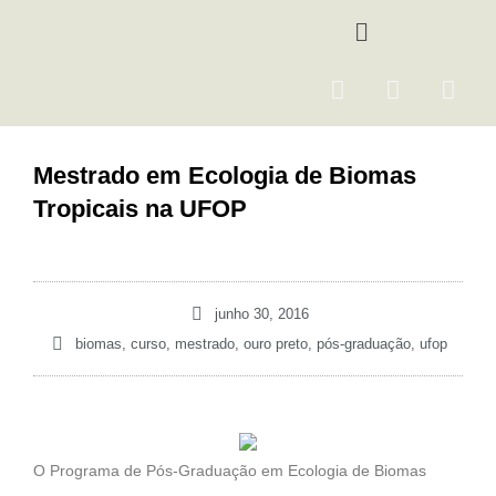
Ir
Menu
para
o
F
I
Y
conteúdo
a
n
o
c
s
u
e
t
t
Mestrado em Ecologia de Biomas
b
a
u
Tropicais na UFOP
o
g
b
o
r
e
k
a
m
junho 30, 2016
biomas
,
curso
,
mestrado
,
ouro preto
,
pós-graduação
,
ufop
O Programa de Pós-Graduação em Ecologia de Biomas