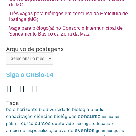
de MG
Três vagas para biólogos em concurso da Prefeitura de
Ipatinga (MG)
Vaga para biólogo(a) no Consórcio Intermunicipal de
Saneamento Básico da Zona da Mata
Arquivo de postagens
Arquivo
de
postagens
Siga o CRBio-04
Tags
belo horizonte
biologia
biodiversidade
brasília
concurso
capacitação
ciências biológicas
concurso
cursos
curso
doutorado
educação
público
ecologia
eventos
ambiental
especialização
evento
goiás
genética