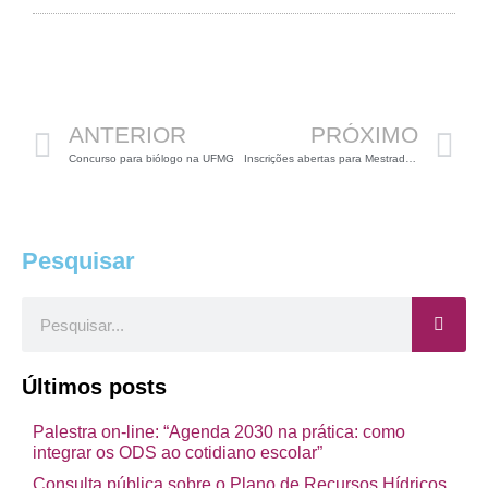
Anterior
P
ANTERIOR
PRÓXIMO
Concurso para biólogo na UFMG
Inscrições abertas para Mestrado na UNIFAL-MG
Pesquisar
Pesquisar
Últimos posts
Palestra on-line: “Agenda 2030 na prática: como
integrar os ODS ao cotidiano escolar”
Consulta pública sobre o Plano de Recursos Hídricos