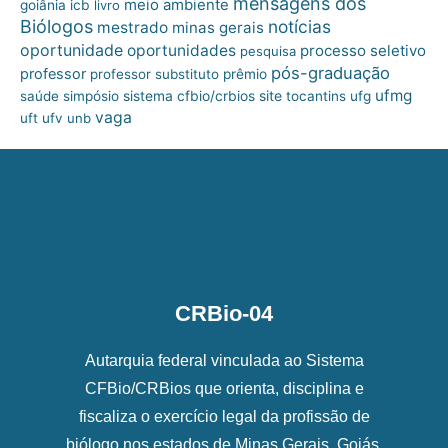
mensagens dos
meio ambiente
goiânia
icb
livro
Biólogos
notícias
mestrado
minas gerais
oportunidade
oportunidades
processo seletivo
pesquisa
pós-graduação
professor
professor substituto
prêmio
ufmg
site
saúde
simpósio
sistema cfbio/crbios
tocantins
ufg
vaga
uft
ufv
unb
CRBio-04
Autarquia federal vinculada ao Sistema
CFBio/CRBios que orienta, disciplina e
fiscaliza o exercício legal da profissão de
biólogo nos estados de Minas Gerais, Goiás,