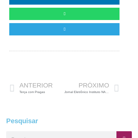
Anterior
Pró
ANTERIOR
PRÓXIMO
Terça com Pragas
Jornal Eletrônico Instituto NANOCELL
Pesquisar
Pesquisar