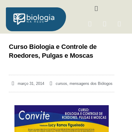
Ir
Menu
para
o
F
I
Y
conteúdo
a
n
o
c
s
u
e
t
t
Curso Biologia e Controle de
b
a
u
Roedores, Pulgas e Moscas
o
g
b
o
r
e
k
a
m
março 31, 2014
cursos
,
mensagens dos Biólogos