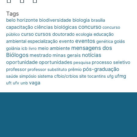
Tags
belo horizonte
biologia
biodiversidade
brasília
concurso
capacitação
ciências biológicas
concurso
cursos
curso
doutorado
educação
público
ecologia
eventos
ambiental
especialização
evento
goiás
genética
mensagens dos
meio ambiente
goiânia
icb
livro
Biólogos
notícias
mestrado
minas gerais
oportunidade
oportunidades
processo seletivo
pesquisa
pós-graduação
professor
professor substituto
prêmio
ufmg
site
saúde
simpósio
sistema cfbio/crbios
tocantins
ufg
vaga
uft
ufv
unb