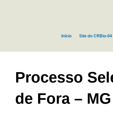
Ir
para
o
conteúdo
Início
Site do CRBio-04
Processo Sele
de Fora – MG