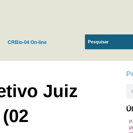
CRBio-04 On-line
P
tivo Juiz
Pes
Ú
 (02
P
p