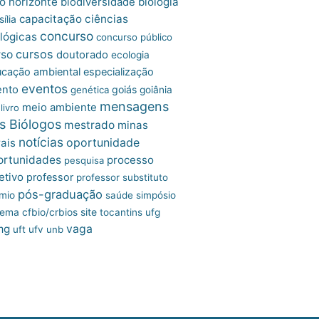
o horizonte
biologia
biodiversidade
capacitação
ciências
ília
concurso
lógicas
concurso público
cursos
rso
doutorado
ecologia
cação ambiental
especialização
eventos
ento
goiás
genética
goiânia
mensagens
meio ambiente
livro
s Biólogos
mestrado
minas
notícias
oportunidade
ais
ortunidades
processo
pesquisa
etivo
professor
professor substituto
pós-graduação
mio
saúde
simpósio
site
tema cfbio/crbios
tocantins
ufg
mg
vaga
uft
ufv
unb