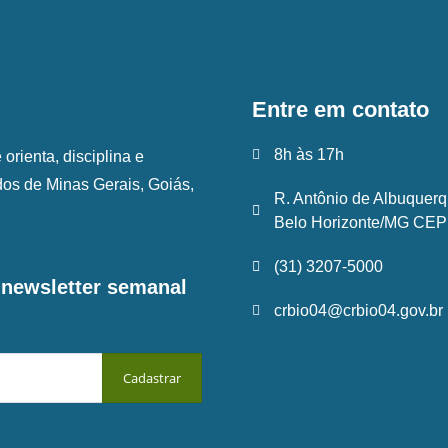
Entre em contato
8h às 17h
rienta, disciplina e
ados de Minas Gerais, Goiás,
R. Antônio de Albuquerq
Belo Horizonte/MG CEP:
(31) 3207-5000
a newsletter semanal
crbio04@crbio04.gov.br