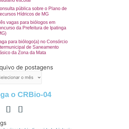
otidiano escolar”
onsulta pública sobre o Plano de
ecursos Hídricos de MG
rês vagas para biólogos em
oncurso da Prefeitura de Ipatinga
MG)
aga para biólogo(a) no Consórcio
ntermunicipal de Saneamento
ásico da Zona da Mata
quivo de postagens
uivo
stagens
iga o CRBio-04
gs