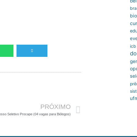
bel
bras
bio
cu
edu
ev
icb
do
ger
op
sel
prê
Próximo
sis
uf
PRÓXIMO
sso Seletivo Procape (04 vagas para Biólogos)