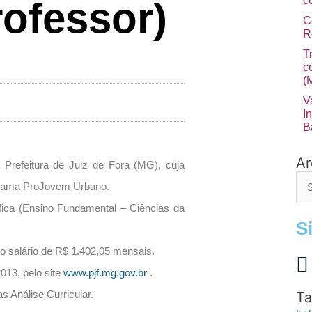
c
rofessor)
C
R
T
c
(
V
I
B
Ar
Arq
 Prefeitura de Juiz de Fora (MG), cuja
de
rograma ProJovem Urbano.
po
ica (Ensino Fundamental – Ciências da
S
o salário de R$ 1.402,05 mensais.
2013, pelo site
www.pjf.mg.gov.br
.
as Análise Curricular.
Ta