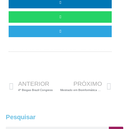
Anterior
Pró
ANTERIOR
PRÓXIMO
4º Biogas Brazil Congress
Mestrado em Bioinformática UFMG
Pesquisar