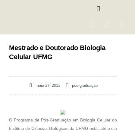
Ir
Menu
para
o
F
I
Y
conteúdo
a
n
o
c
s
u
e
t
t
Mestrado e Doutorado Biologia
b
a
u
Celular UFMG
o
g
b
o
r
e
k
a
m
maio 27, 2013
pós-graduação
O Programa de Pós-Graduação em Biologia Celular do
Instituto de Ciências Biológicas da UFMG está, até o dia