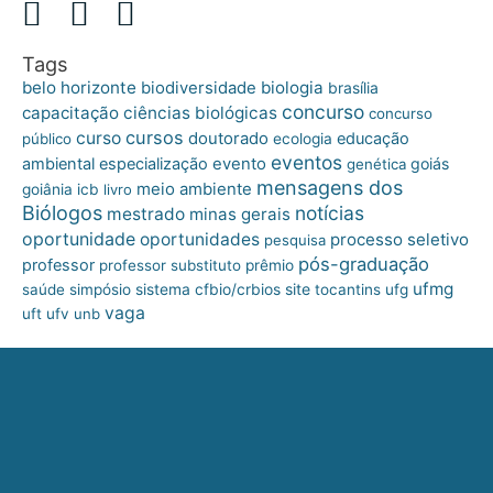
Tags
belo horizonte
biologia
biodiversidade
brasília
concurso
capacitação
ciências biológicas
concurso
cursos
curso
doutorado
educação
público
ecologia
eventos
ambiental
especialização
evento
goiás
genética
mensagens dos
meio ambiente
goiânia
icb
livro
Biólogos
notícias
mestrado
minas gerais
oportunidade
oportunidades
processo seletivo
pesquisa
pós-graduação
professor
professor substituto
prêmio
ufmg
site
saúde
simpósio
sistema cfbio/crbios
tocantins
ufg
vaga
uft
ufv
unb