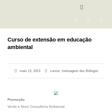
Ir
Menu
para
o
F
I
Y
conteúdo
a
n
o
c
s
u
e
t
t
Curso de extensão em educação
b
a
u
ambiental
o
g
b
o
r
e
k
a
m
maio 13, 2013
cursos
,
mensagens dos Biólogos
Promoção
Verde e Novo Consultoria Ambiental