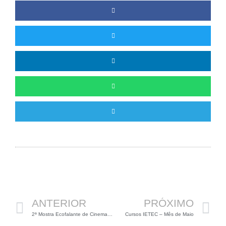
Anterior
P
ANTERIOR
PRÓXIMO
2ª Mostra Ecofalante de Cinema Ambiental
Cursos IETEC – Mês de Maio