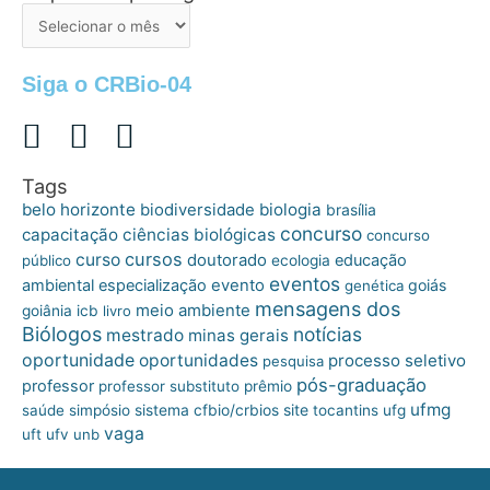
de
postagens
Siga o CRBio-04
Tags
belo horizonte
biologia
biodiversidade
brasília
concurso
capacitação
ciências biológicas
concurso
cursos
curso
doutorado
educação
público
ecologia
eventos
ambiental
especialização
evento
goiás
genética
mensagens dos
meio ambiente
goiânia
icb
livro
Biólogos
notícias
mestrado
minas gerais
oportunidade
oportunidades
processo seletivo
pesquisa
pós-graduação
professor
professor substituto
prêmio
ufmg
site
saúde
simpósio
sistema cfbio/crbios
tocantins
ufg
vaga
uft
ufv
unb