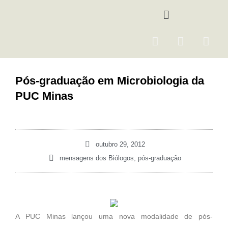
Ir
Menu
para
o
F
I
Y
conteúdo
a
n
o
c
s
u
e
t
t
Pós-graduação em Microbiologia da
b
a
u
PUC Minas
o
g
b
o
r
e
k
a
m
outubro 29, 2012
mensagens dos Biólogos
,
pós-graduação
A PUC Minas lançou uma nova modalidade de pós-