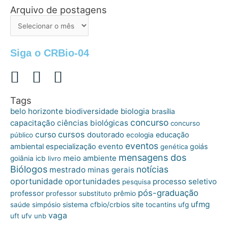
Arquivo de postagens
Arquivo
de
postagens
Siga o CRBio-04
Tags
belo horizonte
biologia
biodiversidade
brasília
concurso
capacitação
ciências biológicas
concurso
cursos
curso
doutorado
educação
público
ecologia
eventos
ambiental
especialização
evento
goiás
genética
mensagens dos
meio ambiente
goiânia
icb
livro
Biólogos
notícias
mestrado
minas gerais
oportunidade
oportunidades
processo seletivo
pesquisa
pós-graduação
professor
professor substituto
prêmio
ufmg
site
saúde
simpósio
sistema cfbio/crbios
tocantins
ufg
vaga
uft
ufv
unb