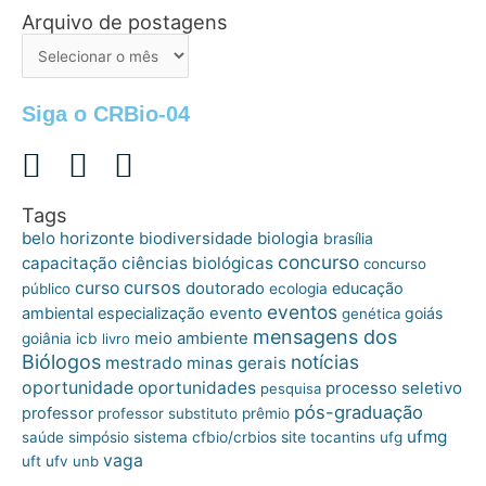
Arquivo de postagens
Arquivo
de
postagens
Siga o CRBio-04
Tags
belo horizonte
biologia
biodiversidade
brasília
concurso
capacitação
ciências biológicas
concurso
cursos
curso
doutorado
educação
público
ecologia
eventos
ambiental
especialização
evento
goiás
genética
mensagens dos
meio ambiente
goiânia
icb
livro
Biólogos
notícias
mestrado
minas gerais
oportunidade
oportunidades
processo seletivo
pesquisa
pós-graduação
professor
professor substituto
prêmio
ufmg
site
saúde
simpósio
sistema cfbio/crbios
tocantins
ufg
vaga
uft
ufv
unb