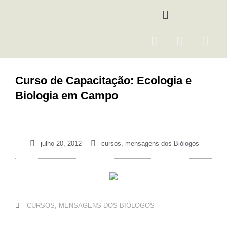
Ir
Menu
para
o
F
I
Y
conteúdo
a
n
o
c
s
u
e
t
t
Curso de Capacitação: Ecologia e
b
a
u
Biologia em Campo
o
g
b
o
r
e
k
a
m
julho 20, 2012
cursos
,
mensagens dos Biólogos
CURSOS
,
MENSAGENS DOS BIÓLOGOS