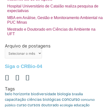
Hospital Universitário de Catalão realiza pesquisa de
expectativas
MBA em Análise, Gestão e Monitoramento Ambiental na
PUC Minas
Mestrado e Doutorado em Ciências do Ambiente na
UFT
Arquivo de postagens
Arquivo
de
postagens
Siga o CRBio-04
Tags
belo horizonte
biologia
biodiversidade
brasília
concurso
capacitação
ciências biológicas
concurso
cursos
curso
doutorado
educação
público
ecologia