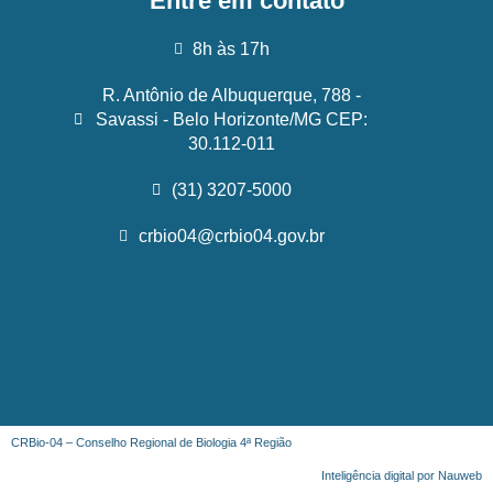
Entre em contato
8h às 17h
R. Antônio de Albuquerque, 788 -
Savassi - Belo Horizonte/MG CEP:
30.112-011
(31) 3207-5000
crbio04@crbio04.gov.br
CRBio-04 – Conselho Regional de Biologia 4ª Região
Inteligência digital por Nauweb