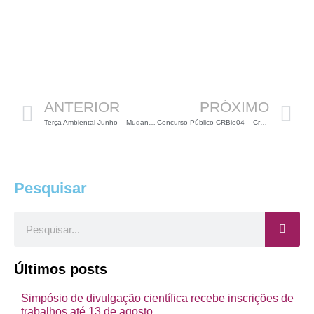
Anterior
P
ANTERIOR
PRÓXIMO
Terça Ambiental Junho – Mudanças Climáticas e os Efeitos para a Biodiversidade
Concurso Público CRBio04 – Cronograma
Pesquisar
Pesquisar
Últimos posts
Simpósio de divulgação científica recebe inscrições de
trabalhos até 13 de agosto