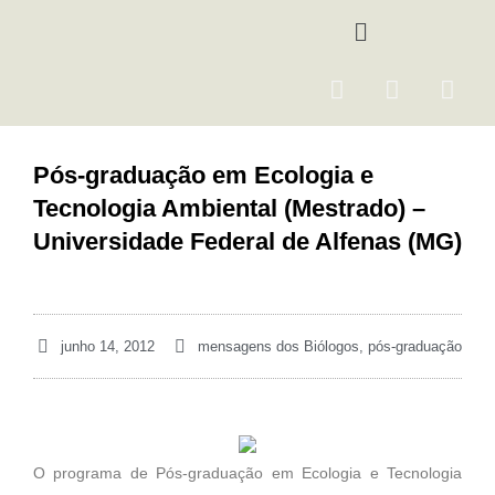
Ir
Menu
para
o
F
I
Y
conteúdo
a
n
o
c
s
u
e
t
t
Pós-graduação em Ecologia e
b
a
u
Tecnologia Ambiental (Mestrado) –
o
g
b
o
r
e
Universidade Federal de Alfenas (MG)
k
a
m
junho 14, 2012
mensagens dos Biólogos
,
pós-graduação
O programa de Pós-graduação em Ecologia e Tecnologia