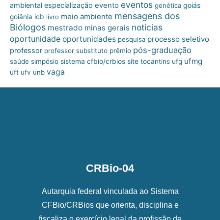
eventos
ambiental
especialização
evento
goiás
genética
mensagens dos
meio ambiente
goiânia
icb
livro
Biólogos
notícias
mestrado
minas gerais
oportunidade
oportunidades
processo seletivo
pesquisa
pós-graduação
professor
professor substituto
prêmio
ufmg
site
saúde
simpósio
sistema cfbio/crbios
tocantins
ufg
vaga
uft
ufv
unb
CRBio-04
Autarquia federal vinculada ao Sistema
CFBio/CRBios que orienta, disciplina e
fiscaliza o exercício legal da profissão de