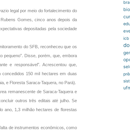
bras
bio
zio legal por meio do fortalecimento do
cu
ra Rubens Gomes, cinco anos depois da
edu
expectativas depositadas pela sociedade
ev
icb
do
monitoramento do SFB, reconheceu que os
ger
o pequeno”. Disse, porém, que, embora
op
nte e responsável”. Acrescentou que,
sel
ram concedidos 150 mil hectares em duas
prê
sis
ia, e Floresta Saraca-Taquera, no Pará).
uf
a área remanescente de Saraca-Taquera e
cluir outros três editais até julho. Se
o ano, 1,3 milhão hectares de florestas
 falta de instrumentos econômicos, como