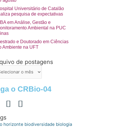
e agosto
ospital Universitário de Catalão
ealiza pesquisa de expectativas
BA em Análise, Gestão e
onitoramento Ambiental na PUC
inas
estrado e Doutorado em Ciências
o Ambiente na UFT
quivo de postagens
uivo
stagens
iga o CRBio-04
gs
o horizonte
biologia
biodiversidade