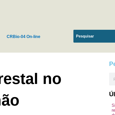
CRBio-04 On-line
P
restal no
Pes
Ú
não
S
r