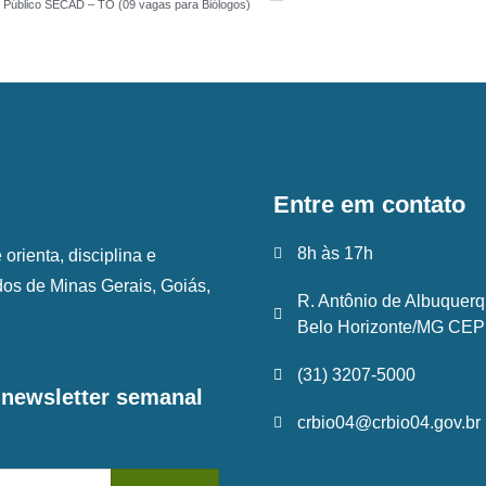
 Público SECAD – TO (09 vagas para Biólogos)
Entre em contato
8h às 17h
rienta, disciplina e
ados de Minas Gerais, Goiás,
R. Antônio de Albuquerq
Belo Horizonte/MG CEP:
(31) 3207-5000
a newsletter semanal
crbio04@crbio04.gov.br