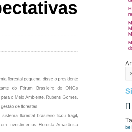
d
ectativas
H
r
M
M
M
M
d
Ar
Arq
de
po
ia florestal pequena, disse o presidente
tante do Fórum Brasileiro de ONGs
S
s para o Meio Ambiente, Rubens Gomes.
 gestão de florestas.
stema florestal brasileiro ficou frágil,
Ta
izem investimentos Floresta Amazônica
bel