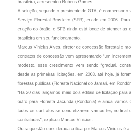
brasileira, acrescentou Rubens Gomes.
A solução, segundo o presidente do GTA, é compensar o va
Serviço Florestal Brasileiro (SFB), criado em 2006. Pa
criação do órgão, o SFB ainda está longe de atender as 
brasileira em seu funcionamento.
Marcus Vinicius Alves, diretor de concessão florestal e 
contratos de concessão vem apresentando “um increment
modesto, esse crescimento vem sendo “gradual, consta
desde as primeiras licitações, em 2008, até hoje, já fo
florestas públicas (Floresta Nacional do Jamari, em Rondôn
“Há 20 dias lançamos mais dois editais de licitação par
outro para Floresta Jacundá (Rondônia) e ainda vamos con
todos os contratos se concretizarem vamos ter, no final d
contratadas”, explicou Marcus Vinicius.
Outra questão considerada crítica por Marcus Vinicius é a