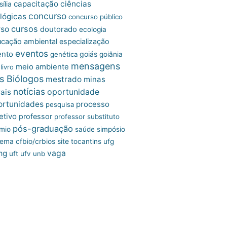
capacitação
ciências
ília
concurso
lógicas
concurso público
cursos
rso
doutorado
ecologia
cação ambiental
especialização
eventos
ento
goiás
genética
goiânia
mensagens
meio ambiente
livro
s Biólogos
mestrado
minas
notícias
oportunidade
ais
ortunidades
processo
pesquisa
etivo
professor
professor substituto
pós-graduação
mio
saúde
simpósio
site
tema cfbio/crbios
tocantins
ufg
mg
vaga
uft
ufv
unb