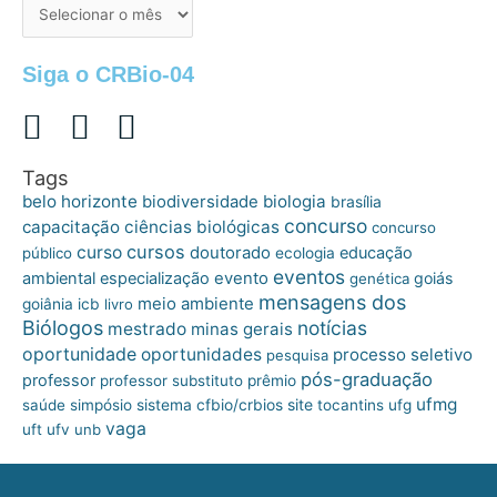
de
postagens
Siga o CRBio-04
Tags
belo horizonte
biologia
biodiversidade
brasília
concurso
capacitação
ciências biológicas
concurso
cursos
curso
doutorado
educação
público
ecologia
eventos
ambiental
especialização
evento
goiás
genética
mensagens dos
meio ambiente
goiânia
icb
livro
Biólogos
notícias
mestrado
minas gerais
oportunidade
oportunidades
processo seletivo
pesquisa
pós-graduação
professor
professor substituto
prêmio
ufmg
site
saúde
simpósio
sistema cfbio/crbios
tocantins
ufg
vaga
uft
ufv
unb