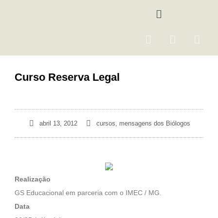
Ir
Menu
para
o
F
I
Y
conteúdo
a
n
o
c
s
u
e
t
t
Curso Reserva Legal
b
a
u
o
g
b
o
r
e
k
a
abril 13, 2012
cursos
,
mensagens dos Biólogos
m
Realização
GS Educacional em parceria com o IMEC / MG.
Data