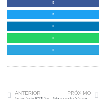
Anterior
P
ANTERIOR
PRÓXIMO
Processo Seletivo UFVJM Diamantina (01 vaga para Professor)
Babuíno aprende a ‘ler’ em experimento