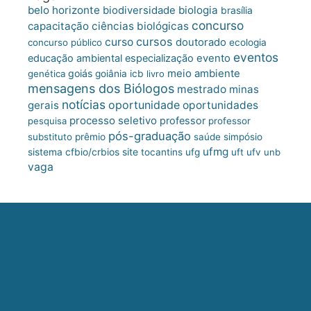
belo horizonte
biologia
biodiversidade
brasília
concurso
capacitação
ciências biológicas
cursos
curso
doutorado
concurso público
ecologia
eventos
educação ambiental
especialização
evento
meio ambiente
goiás
genética
goiânia
icb
livro
mensagens dos Biólogos
mestrado
minas
notícias
oportunidade
gerais
oportunidades
processo seletivo
professor
pesquisa
professor
pós-graduação
substituto
prêmio
saúde
simpósio
ufmg
site
sistema cfbio/crbios
tocantins
ufg
uft
ufv
unb
vaga