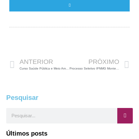
Anterior
P
ANTERIOR
PRÓXIMO
Curso Saúde Pública e Meio Ambiente
Processo Seletivo IFNMG Montes Claros (01 vaga para Professor)
Pesquisar
Pesquisar
Últimos posts