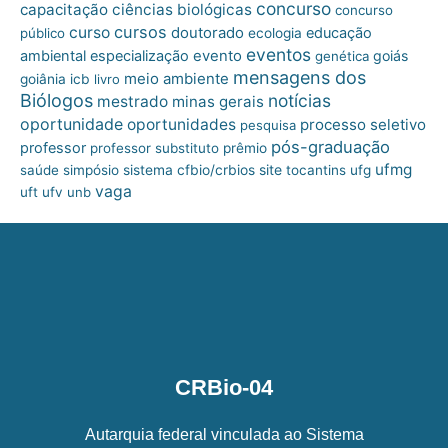
concurso
capacitação
ciências biológicas
concurso
cursos
curso
doutorado
educação
público
ecologia
eventos
ambiental
especialização
evento
goiás
genética
mensagens dos
meio ambiente
goiânia
icb
livro
Biólogos
notícias
mestrado
minas gerais
oportunidade
oportunidades
processo seletivo
pesquisa
pós-graduação
professor
professor substituto
prêmio
ufmg
site
saúde
simpósio
sistema cfbio/crbios
tocantins
ufg
vaga
uft
ufv
unb
CRBio-04
Autarquia federal vinculada ao Sistema