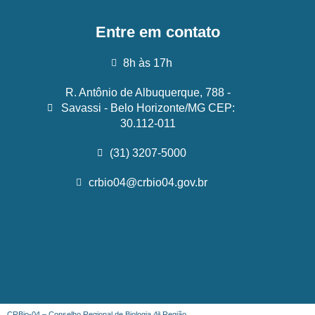
Entre em contato
8h às 17h
R. Antônio de Albuquerque, 788 -
Savassi - Belo Horizonte/MG CEP:
30.112-011
(31) 3207-5000
crbio04@crbio04.gov.br
CRBio-04 – Conselho Regional de Biologia 4ª Região