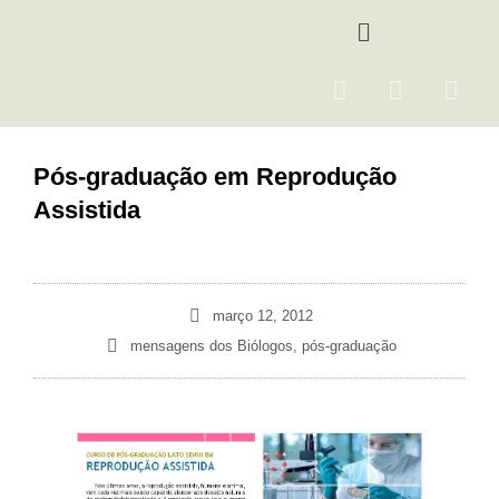
Ir
Menu
para
o
F
I
Y
conteúdo
a
n
o
c
s
u
e
t
t
Pós-graduação em Reprodução
b
a
u
Assistida
o
g
b
o
r
e
k
a
m
março 12, 2012
mensagens dos Biólogos
,
pós-graduação