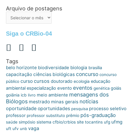
Arquivo de postagens
Arquivo
de
postagens
Siga o CRBio-04
Tags
belo horizonte
biologia
biodiversidade
brasília
concurso
capacitação
ciências biológicas
concurso
cursos
curso
doutorado
educação
público
ecologia
eventos
ambiental
especialização
evento
goiás
genética
mensagens dos
meio ambiente
goiânia
icb
livro
Biólogos
notícias
mestrado
minas gerais
oportunidade
oportunidades
processo seletivo
pesquisa
pós-graduação
professor
professor substituto
prêmio
ufmg
site
saúde
simpósio
sistema cfbio/crbios
tocantins
ufg
vaga
uft
ufv
unb