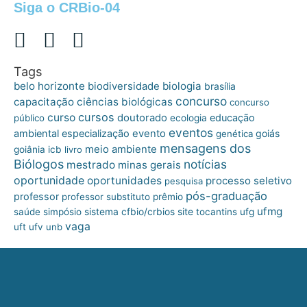
Siga o CRBio-04
Tags
belo horizonte
biologia
biodiversidade
brasília
concurso
capacitação
ciências biológicas
concurso
cursos
curso
doutorado
educação
público
ecologia
eventos
ambiental
especialização
evento
goiás
genética
mensagens dos
meio ambiente
goiânia
icb
livro
Biólogos
notícias
mestrado
minas gerais
oportunidade
oportunidades
processo seletivo
pesquisa
pós-graduação
professor
professor substituto
prêmio
ufmg
site
saúde
simpósio
sistema cfbio/crbios
tocantins
ufg
vaga
uft
ufv
unb