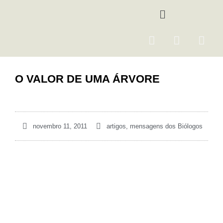
Ir
Menu
para
o
F
I
Y
conteúdo
a
n
o
c
s
u
e
t
t
O VALOR DE UMA ÁRVORE
b
a
u
o
g
b
o
r
e
k
a
novembro 11, 2011
artigos
,
mensagens dos Biólogos
m