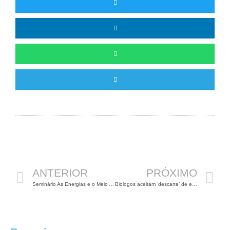
Anterior
P
ANTERIOR
PRÓXIMO
Seminário As Energias e o Meio Ambiente
Biólogos aceitam ‘descarte’ de espécies