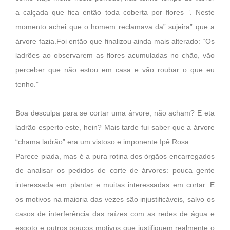
a calçada que fica então toda coberta por flores ”. Neste
momento achei que o homem reclamava da” sujeira” que a
árvore fazia.Foi então que finalizou ainda mais alterado: “Os
ladrões ao observarem as flores acumuladas no chão, vão
perceber que não estou em casa e vão roubar o que eu
tenho.”
Boa desculpa para se cortar uma árvore, não acham? E eta
ladrão esperto este, hein? Mais tarde fui saber que a árvore
“chama ladrão” era um vistoso e imponente Ipê Rosa.
Parece piada, mas é a pura rotina dos órgãos encarregados
de analisar os pedidos de corte de árvores: pouca gente
interessada em plantar e muitas interessadas em cortar. E
os motivos na maioria das vezes são injustificáveis, salvo os
casos de interferência das raízes com as redes de água e
esgoto e outros poucos motivos que justifiquem realmente o